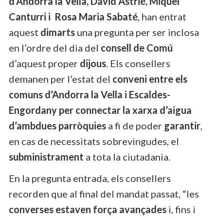
d’Andorra la Vella, David Astrié, Miquel
Canturri i
Rosa Maria Sabaté
, han entrat
aquest
dimarts
una pregunta per ser inclosa
en l’ordre del dia del
consell de Comú
d’aquest proper
dijous
. Els consellers
demanen per l’estat del
conveni entre els
comuns d’Andorra la Vella i Escaldes-
Engordany per connectar la xarxa d’aigua
d’ambdues parròquies
a fi de poder
garantir
,
en cas de necessitats sobrevingudes, el
subministrament
a tota la ciutadania.
En la pregunta entrada, els consellers
recorden que al final del mandat passat, “les
converses estaven força avançades
i, fins i