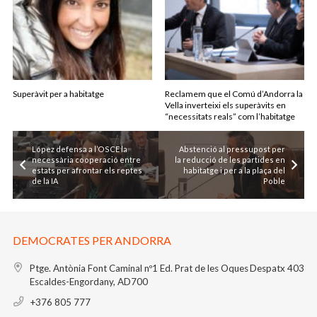
Superàvit per a habitatge
Reclamem que el Comú d’Andorra la
Vella inverteixi els superàvits en
“necessitats reals” com l’habitatge
López defensa a l’OSCE la
Abstenció al pressupost per
necessària cooperació entre
la reducció de les partides en
estats per afrontar els reptes
habitatge i per a la plaça del
de la IA
Poble
DEMOCRATES PER ANDORRA
Ptge. Antònia Font Caminal nº1
Ed. Prat de les Oques
Despatx 403
Escaldes-Engordany, AD700
+376 805 777