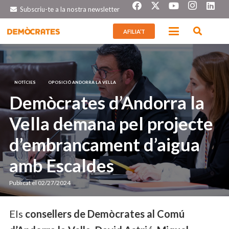
Subscriu-te a la nostra newsletter
AFILIA’T
NOTÍCIES
OPOSICIÓ ANDORRA LA VELLA
Demòcrates d’Andorra la
Vella demana pel projecte
d’embrancament d’aigua
amb Escaldes
Publicat el
02/27/2024
Els
consellers de Demòcrates al Comú