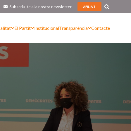
Subscriu-te a la nostra newsletter
AFILIA’T
alitat
El Partit
Institucional
Transparència
Contacte