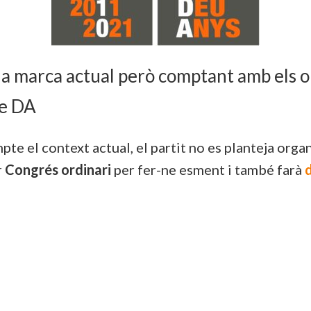
 la marca actual però comptant amb els o
de DA
te el context actual, el partit no es planteja orga
r
Congrés ordinari
per fer-ne esment i també farà
d