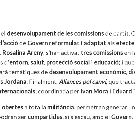
 el
desenvolupament de les comissions
de partit. 
d’acció
de
Govern
reformulat
i
adaptat
als
efecte
,
Rosalina Areny
, s’han activat
tres comissions
en l
s d’
entorn
,
salut
,
protecció
social
i
educació;
i que
tarà temàtiques de
desenvolupament
econòmic
,
di
es
Jordana
. Finalment,
Aliances pel canvi
, que tract
nternacionals
; coordinada per
Ivan
Mora
i
Eduard
n
obertes
a tota la
militància,
permetran generar un
 podran ser
compartides,
si s’escau, amb el
Govern
.