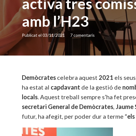
activa tres comis
amb l’H23
Publicat el
03/11/2021
7
comentaris
Demòcrates
celebra aquest
2021
els seu
ha estat al
capdavant
de la gestió de
nomb
locals
. Aquest treball sempre s’ha fet pres
secretari General de Demòcrates
,
Jaume 
futur, ha afegit, per poder dur a terme “
els