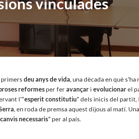
sions vinculades
s primers
deu anys de vida
, una dècada en què s’ha
roses reformes
per fer
avançar
i
evolucionar
el p
ervant l’“
esperit constitutiu
” dels inicis del partit, 
Serra
, en roda de premsa aquest dijous al matí. U
 canvis necessaris
” per al país.