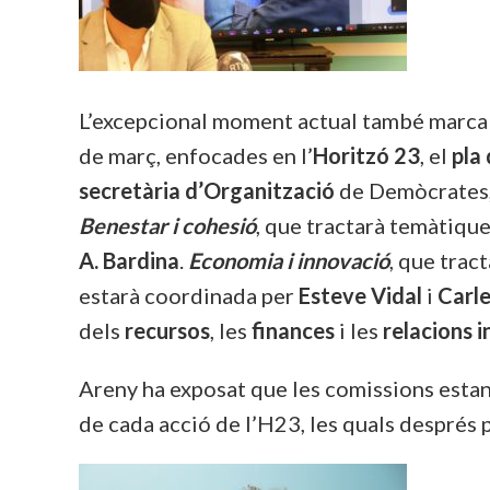
L’excepcional moment actual també marca
de març, enfocades en l’
Horitzó 23
, el
pla 
secretària d’Organització
de Demòcrates
Benestar i cohesió
, que tractarà temàtique
A. Bardina
.
Economia i
innovació
, que trac
estarà coordinada per
Esteve
Vidal
i
Carl
dels
recursos
, les
finances
i les
relacions
i
Areny ha exposat que les comissions esta
de cada acció de l’H23, les quals després