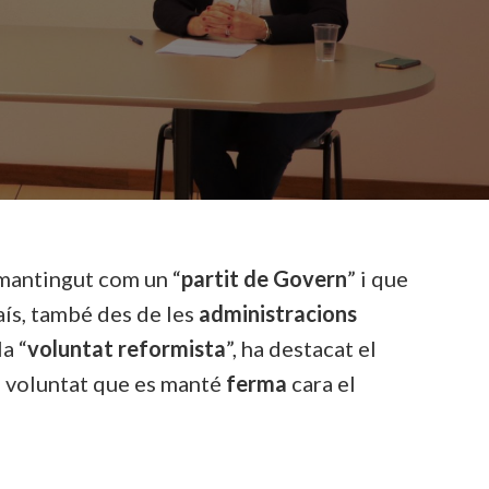
 mantingut com un “
partit de Govern
” i que
aís, també des de les
administracions
la “
voluntat reformista
”, ha destacat el
na voluntat que es manté
ferma
cara el