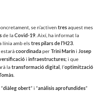
Concretament, se n’activen
tres
aquest mes
s
de la
Covid-19
. Així, ha informat la
a línia amb els
tres pilars de l’H23
.
 estarà
coordinada
per
Trini Marín
i
Josep
versificació
i
infraestructures;
i que
arà la
transformació
digital
, l’
optimització
Tomàs
.
 “
diàleg
obert
” i “
anàlisis
aprofundides
”