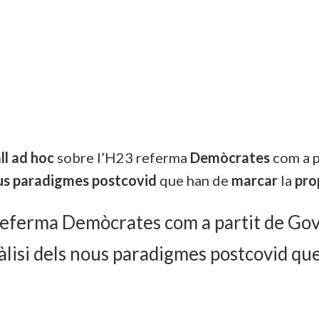
ll ad hoc
sobre l’H23 referma
Demòcrates
com a p
us paradigmes postcovid
que han de
marcar
la
pro
3 referma Demòcrates com a partit de Go
anàlisi dels nous paradigmes postcovid q