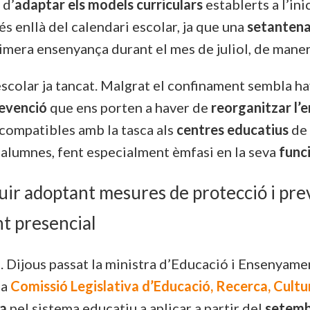
 d’
adaptar els models curriculars
establerts a l’in
més enllà del calendari escolar, ja que una
setanten
imera ensenyança durant el mes de juliol, de mane
colar ja tancat. Malgrat el confinament sembla have
revenció
que ens porten a haver de
reorganitzar l’
 compatibles amb la tasca als
centres educatius
de 
us alumnes, fent especialment èmfasi en la seva
func
eguir adoptant mesures de protecció i pr
t presencial
ent. Dijous passat la ministra d’Educació i Ensenyam
la
Comissió Legislativa d’Educació, Recerca, Cultur
ia
pel sistema educatiu a aplicar a partir del
setem