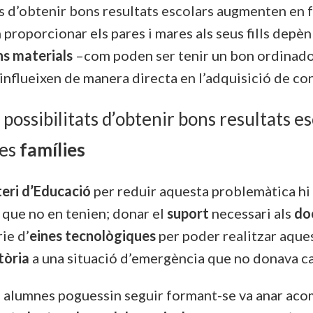
ts d’obtenir bons resultats escolars augmenten en 
proporcionar els pares i mares als seus fills depèn
ns materials
–com poden ser tenir un bon ordinador
 influeixen de manera directa en l’adquisició de c
 possibilitats d’obtenir bons resultats 
les
famílies
teri d’Educació
per reduir aquesta problemàtica hi 
 que no en tenien; donar el
suport
necessari als
do
ie d’
eines tecnològiques
per poder realitzar aques
tòria
a una situació d’emergència que no donava cab
els alumnes poguessin seguir formant-se va anar a