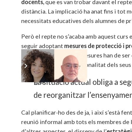
docents,
que es van trobar davant el repte
distància. La implicació ha anat fins i tot 
necessitats educatives dels alumnes de pr
Però el repte no s’acaba amb aquest curs es
seguir adoptant
mesures de protecció i p
2020-2021
. Aquestes mesures han de ser
de les habilitats i la personalitat dels se
La situació actual obliga a s
de reorganitzar l’ensenyamen
Cal planificar-ho des de ja, i així s’està f
reunió informal amb tots els membres de 
d’altres aspectes, el disseny de l’
estratèg