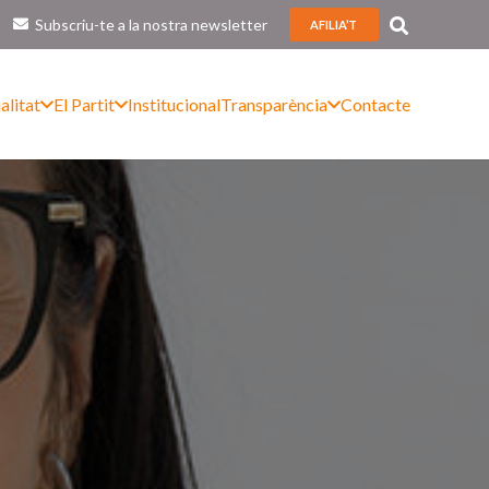
Subscriu-te a la nostra newsletter
AFILIA’T
alitat
El Partit
Institucional
Transparència
Contacte