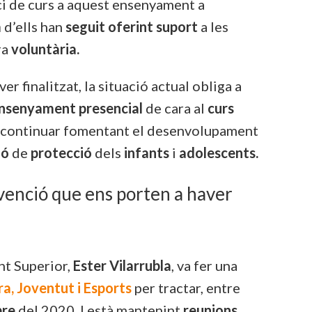
ici de curs a aquest ensenyament a
a
d’ells han
seguit oferint suport
a les
ra
voluntària.
r finalitzat, la situació actual obliga a
ensenyament presencial
de cara al
curs
continuar fomentant el desenvolupament
ió
de
protecció
dels
infants
i
adolescents.
evenció que ens porten a haver
ent Superior,
Ester Vilarrubla
, va fer una
a, Joventut i Esports
per tractar, entre
bre
del 2020. I està mantenint
reunions