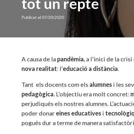
tot un repte
Publicat el
07/20/2020
A causa de la
pandèmia,
a l’inici de la cris
nova realitat
: l’
educació a distància
.
Tant els docents com els
alumnes
i les se
pedagògica.
L’objectiu era molt concret:
m
perjudiqués els nostres alumnes. L’actuac
poder donar
eines educatives
i
tecnològi
pogués dur a terme de manera satisfactòri