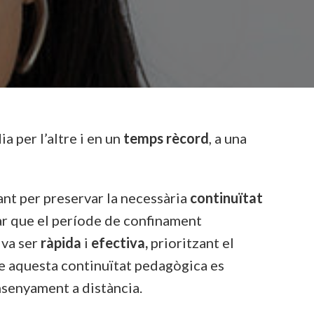
dia per l’altre i en un
temps rècord
, a una
nt per preservar la necessària
continuïtat
tar que el període de confinament
va ser
ràpida
i
efectiva,
prioritzant el
ue aquesta continuïtat pedagògica es
nsenyament a distància.