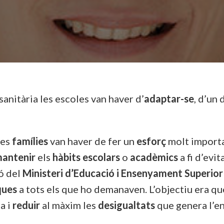
i sanitària les escoles van haver d’
adaptar-se
, d’un 
ves
famílies
van haver de fer un
esforç
molt importa
antenir
els
hàbits escolars
o
acadèmics
a fi d’evi
ió del
Ministeri d’Educació i Ensenyament Superior
ques
a tots els que ho demanaven. L’objectiu era q
a i
reduir
al màxim les
desigualtats
que genera l’e