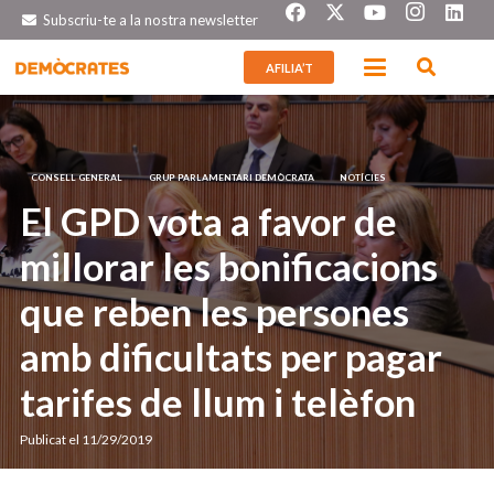
Subscriu-te a la nostra newsletter
AFILIA’T
CONSELL GENERAL
GRUP PARLAMENTARI DEMÒCRATA
NOTÍCIES
El GPD vota a favor de
millorar les bonificacions
que reben les persones
amb dificultats per pagar
tarifes de llum i telèfon
Publicat el
11/29/2019