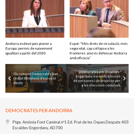
Andorra esdevé país pioner a
Espot: “Més drets de circulació, més
Europa: permís de naixement
seguretat, cap col·lapse a les
igualitari a partir del 2030
fronteres: això és defensar Andorra
amb eficàcia”
Demòcrates per Escaldes-
Els comuns Demòcrates han
Engordany escenifica la unió
reduït 88 milions d’euros el
de persones i de projecte per
deute
a les eleccions comunals
DEMOCRATES PER ANDORRA
Ptge. Antònia Font Caminal nº1
Ed. Prat de les Oques
Despatx 403
Escaldes-Engordany, AD700