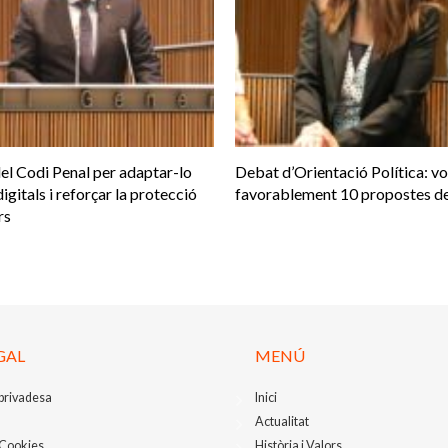
el Codi Penal per adaptar-lo
Debat d’Orientació Política: v
digitals i reforçar la protecció
favorablement 10 propostes de
rs
GAL
MENÚ
 privadesa
Inici
Actualitat
 Cookies
Història i Valors