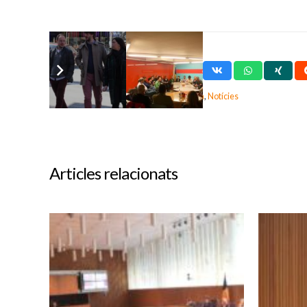
Etiquetes:
Grup Parlamentari Demòcrata
,
Notícies
Articles relacionats