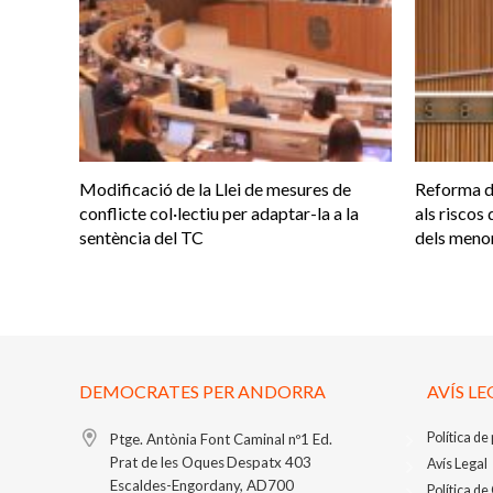
Modificació de la Llei de mesures de
Reforma d
conflicte col·lectiu per adaptar-la a la
als riscos 
sentència del TC
dels meno
DEMOCRATES PER ANDORRA
AVÍS LE
Política de
Ptge. Antònia Font Caminal nº1
Ed.
Prat de les Oques
Despatx 403
Avís Legal
Escaldes-Engordany, AD700
Política de