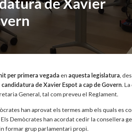
idatura de Xavier
overn
nit per primera vegada
en
aquesta legislatura
, de
a
candidatura de Xavier Espot a cap de Govern
. La
cretaria General, tal com preveu el Reglament.
òcrates han aprovat els termes amb els quals es co
Els Demòcrates han acordat cedir la consellera gen
 formar grup parlamentari propi.