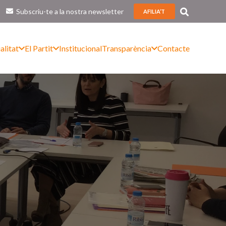
Subscriu-te a la nostra newsletter
AFILIA’T
alitat
El Partit
Institucional
Transparència
Contacte