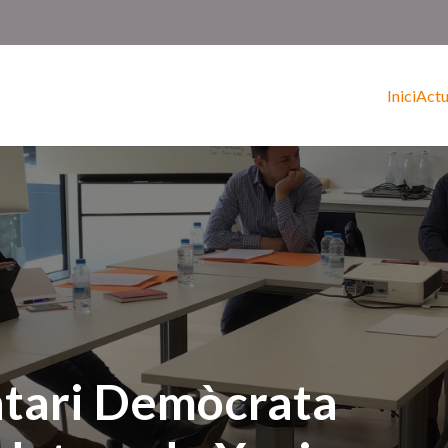
Inici
Actu
ntari Demòcrata