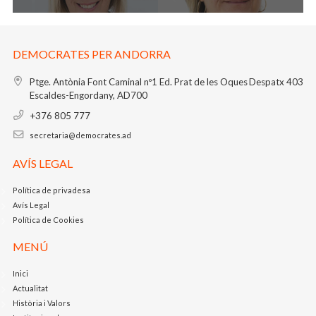
DEMOCRATES PER ANDORRA
Ptge. Antònia Font Caminal nº1
Ed. Prat de les Oques
Despatx 403
Escaldes-Engordany, AD700
+376 805 777
secretaria@democrates.ad
AVÍS LEGAL
Política de privadesa
Avís Legal
Política de Cookies
MENÚ
Inici
Actualitat
Història i Valors