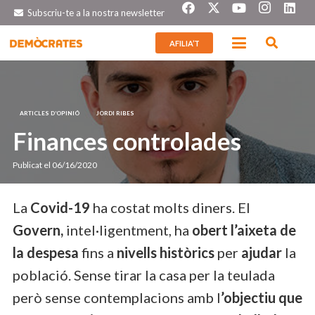
Subscriu-te a la nostra newsletter
AFILIA’T
ARTICLES D’OPINIÓ
JORDI RIBES
Finances controlades
Publicat el
06/16/2020
La
Covid-19
ha costat molts diners. El
Govern,
intel·ligentment, ha
obert l’aixeta de
la despesa
fins a
nivells històrics
per
ajudar
la
població. Sense tirar la casa per la teulada
però sense contemplacions amb l
’objectiu que