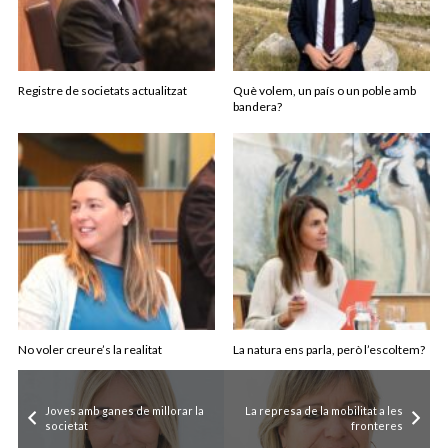
Registre de societats actualitzat
Què volem, un país o un poble amb
bandera?
No voler creure’s la realitat
La natura ens parla, però l’escoltem?
Joves amb ganes de millorar la
La represa de la mobilitat a les
societat
fronteres