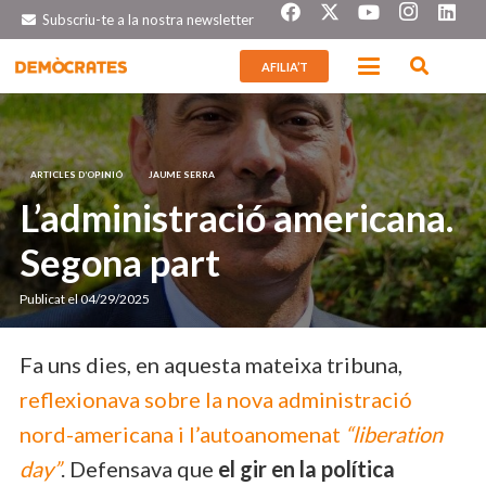
Subscriu-te a la nostra newsletter
AFILIA’T
ARTICLES D’OPINIÓ
JAUME SERRA
L’administració americana.
Segona part
Publicat el
04/29/2025
Fa uns dies, en aquesta mateixa tribuna,
reflexionava sobre la nova administració
nord-americana i l’autoanomenat
“liberation
day”
. Defensava que
el gir en la política