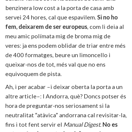
benzinera low cost a la porta de casa amb
servei 24 hores, cal que espavilem.
Si no ho
fem, deixarem de ser europeus
, com li deia al
meu amic polímata mig de broma mig de
veres: ja ens podem oblidar de triar entre més
de 400 formatges, beure un limoncello i
queixar-nos de tot, més val que no ens
equivoquem de pista.
Ah, i per acabar –i deixar oberta la porta a un
altre article–: I Andorra, què? Doncs potser és
hora de preguntar-nos seriosament si la
neutralitat “atàvica” andorrana cal revisitar-la,
fins i tot fent servir el
Manual Digest
.
No es