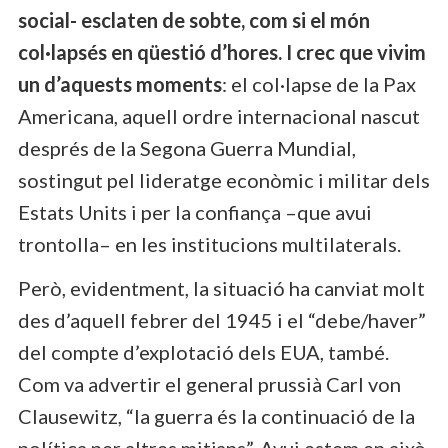
social- esclaten de sobte, com si el món
col·lapsés en qüestió d’hores. I crec que vivim
un d’aquests moments
: el col·lapse de la Pax
Americana, aquell ordre internacional nascut
després de la Segona Guerra Mundial,
sostingut pel lideratge econòmic i militar dels
Estats Units i per la confiança –que avui
trontolla– en les institucions multilaterals.
Però, evidentment, la situació ha canviat molt
des d’aquell febrer del 1945 i el “debe/haver”
del compte d’explotació dels EUA, també.
Com va advertir el general prussià Carl von
Clausewitz, “la guerra és la continuació de la
política per altres mitjans”. Avui estem en això,