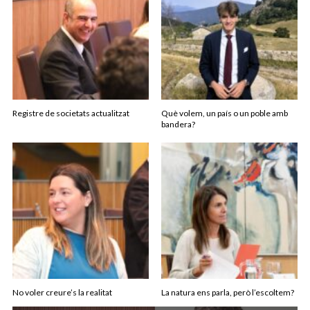
Registre de societats actualitzat
Què volem, un país o un poble amb
bandera?
No voler creure’s la realitat
La natura ens parla, però l’escoltem?