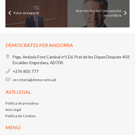
Acord mixt o no? Una qüestió
Futur assegurat
secundària
DEMOCRATES PER ANDORRA
Ptge. Antònia Font Caminal nº1
Ed. Prat de les Oques
Despatx 403
Escaldes-Engordany, AD700
+376 805 777
secretaria@democrates.ad
AVÍS LEGAL
Política de privadesa
Avís Legal
Política de Cookies
MENÚ