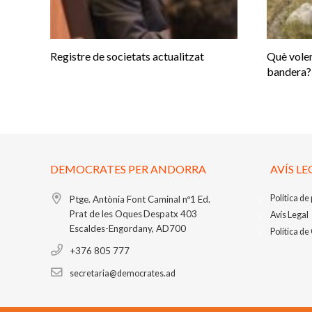
Registre de societats actualitzat
Què volem
bandera?
DEMOCRATES PER ANDORRA
AVÍS LE
Política de
Ptge. Antònia Font Caminal nº1
Ed.
Prat de les Oques
Despatx 403
Avís Legal
Escaldes-Engordany, AD700
Política de
+376 805 777
secretaria@democrates.ad