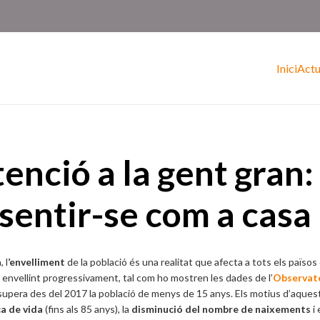
Inici
Actu
tenció a la gent gran
sentir-se com a casa
 l
’envelliment
de la població és una realitat que afecta a tots els païs
à envellint progressivament, tal com ho mostren les dades de l’
Observato
 supera des del 2017 la població de menys de 15 anys. Els motius d’aquest 
ça de vida
(fins als 85 anys), la
disminució del nombre de naixements
i 