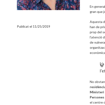
En general
gran que j
ARTICLES D’OPINIÓ
BERNA COMA
Aquesta da
Publicat el
11/25/2019
han de prio
prop del s
l’atenció 
de vulnera
organitzaci
econòmica 
La 
l’e
No obstant
residènci
Ministeri
Persones
el centre 