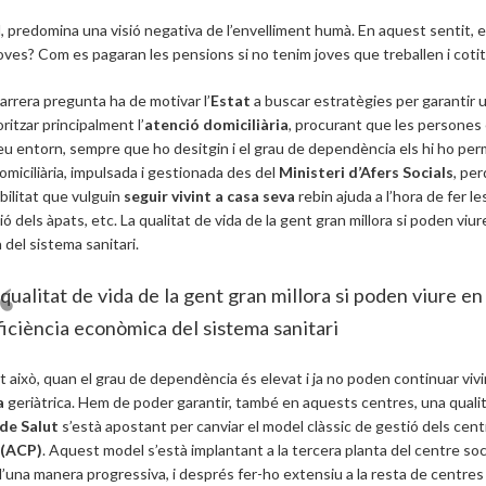
, predomina una visió negativa de l’envelliment humà. En aquest sentit,
oves? Com es pagaran les pensions si no tenim joves que treballen i cotit
rrera pregunta ha de motivar l’
Estat
a buscar estratègies per garantir u
ritzar principalment l’
atenció domiciliària
, procurant que les persones 
eu entorn, sempre que ho desitgin i el grau de dependència els hi ho per
domiciliària, impulsada i gestionada des del
Ministeri d’Afers Socials
, pe
bilitat que vulguin
seguir vivint a casa seva
rebin ajuda a l’hora de fer l
ó dels àpats, etc. La qualitat de vida de la gent gran millora si poden viure
del sistema sanitari.
qualitat de vida de la gent gran millora si poden viure en 
ficiència econòmica del sistema sanitari
 això, quan el grau de dependència és elevat i ja no poden continuar vivi
a
geriàtrica. Hem de poder garantir, també en aquests centres, una qualit
 de Salut
s’està apostant per canviar el model clàssic de gestió dels cent
 (ACP)
. Aquest model s’està implantant a la tercera planta del centre soc
d’una manera progressiva, i després fer-ho extensiu a la resta de centres 