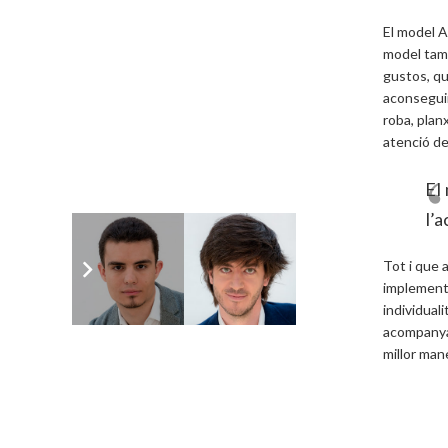
El model A
model tamb
gustos, qu
aconseguir
roba, plan
atenció de
El 
l’a
Tot i que 
implementa
individual
acompanyar
millor man