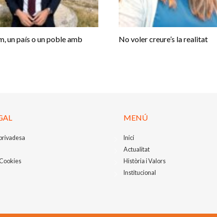
, un país o un poble amb
No voler creure’s la realitat
GAL
MENÚ
 privadesa
Inici
Actualitat
 Cookies
Història i Valors
Institucional