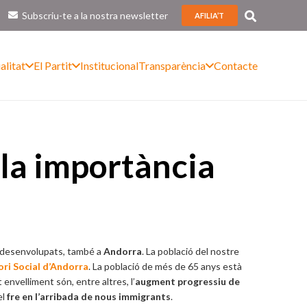
Subscriu-te a la nostra newsletter
AFILIA’T
alitat
El Partit
Institucional
Transparència
Contacte
: la importància
os desenvolupats, també a
Andorra
. La població del nostre
ri Social d’Andorra
. La població de més de 65 anys està
envelliment són, entre altres, l’
augment progressiu de
el
fre en l’arribada de nous immigrants
.