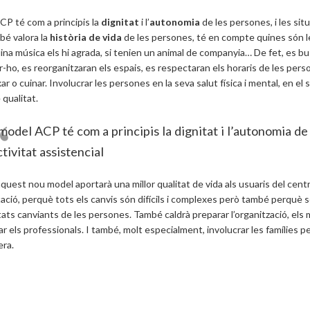
CP té com a principis la
dignitat
i l’
autonomia
de les persones, i les situ
é valora la
història de vida
de les persones, té en compte quines són le
ina música els hi agrada, si tenien un animal de companyia… De fet, es bus
-ho, es reorganitzaran els espais, es respectaran els horaris de les perso
xar o cuinar. Involucrar les persones en la seva salut física i mental, en 
 qualitat.
model ACP té com a principis la dignitat i l’autonomia de 
ctivitat assistencial
aquest nou model aportarà una millor qualitat de vida als usuaris del centr
ció, perquè tots els canvis són difícils i complexes però també perquè s
itats canviants de les persones. També caldrà preparar l’organització, els 
 els professionals. I també, molt especialment, involucrar les famílies per 
era.