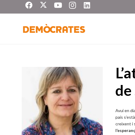
L’a
de 
Avui en dia,
país s’est
creixent i
l’esperan