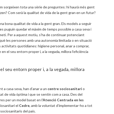
 em sorgeixen tota una sèrie de preguntes: hi haurà més gent
zen? Com serà la qualitat de vida de la gent gran en un futur?
na bona qualitat de vida a la gent gran. Els models a seguir
es puguin quedar el màxim de temps possible a casa seva i
meti. Per a aquest motiu, s’ha de continuar potenciant
rquè les persones amb una autonomia limitada o en situació
es activitats quotidianes: higiene personal, anar a comprar,
 en el seu entorn proper i, a la vegada, millora l’eficiència
el seu entorn proper i, a la vegada, millora
nt a casa seva, han d’anar a un
centre sociosanitari
o
at de vida òptima i que se sentin com a casa. Des del
res per un model basat en l
’Atenció Centrada en les
iosanitari el
Cedre
, amb la voluntat d’implementar-ho a tot
sociosanitaris del país.