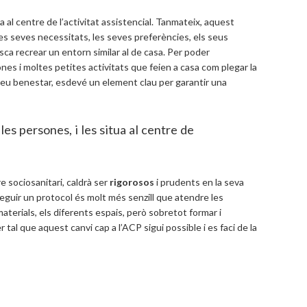
a al centre de l’activitat assistencial. Tanmateix, aquest
s seves necessitats, les seves preferències, els seus
ca recrear un entorn similar al de casa. Per poder
nes i moltes petites activitats que feien a casa com plegar la
el seu benestar, esdevé un element clau per garantir una
les persones, i les situa al centre de
e sociosanitari, caldrà ser
rigorosos
i prudents en la seva
eguir un protocol és molt més senzill que atendre les
materials, els diferents espais, però sobretot formar i
tal que aquest canvi cap a l’ACP sigui possible i es faci de la