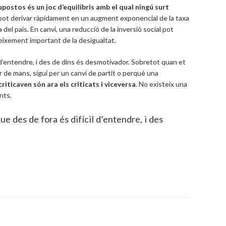
upostos és un joc d’equilibris amb el qual ningú surt
ls pot derivar ràpidament en un augment exponencial de la taxa
del país. En canvi, una reducció de la inversió social pot
reixement important de la desigualtat.
il d’entendre, i des de dins és desmotivador. Sobretot quan et
r de mans, sigui per un canvi de partit o perquè una
criticaven són ara els criticats i viceversa
. No existeix una
nts.
que des de fora és difícil d’entendre, i des