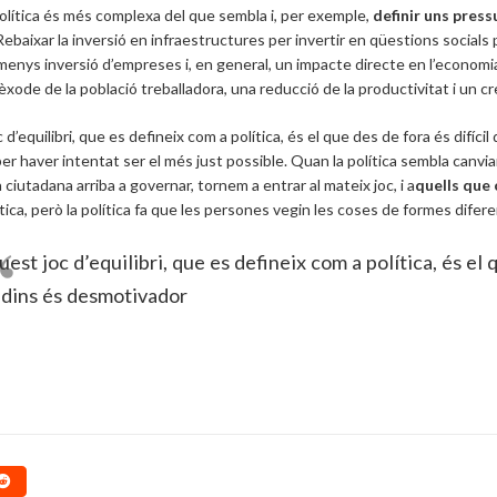
política és més complexa del que sembla i, per exemple,
definir uns press
 Rebaixar la inversió en infraestructures per invertir en qüestions socia
 menys inversió d’empreses i, en general, un impacte directe en l’economia 
èxode de la població treballadora, una reducció de la productivitat i un c
d’equilibri, que es defineix com a política, és el que des de fora és difíc
per haver intentat ser el més just possible. Quan la política sembla canvia
ciutadana arriba a governar, tornem a entrar al mateix joc, i a
quells que 
ítica, però la política fa que les persones vegin les coses de formes difere
est joc d’equilibri, que es defineix com a política, és el 
 dins és desmotivador