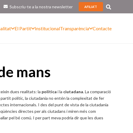
Subscriu-te a la nostra newsletter
AFILIA’T
alitat
El Partit
Institucional
Transparència
Contacte
 de mans
ixin dues realitats: la
política
i la
ciutadana
. La comparació
partit polític, la ciutadania no entén la complexitat de fer
ectes internacionals. I des del punt de vista de la ciutadania
seqüències directes per als ciutadans i miren més com
llar pel bé comú. I per part meva podria dir que les dues