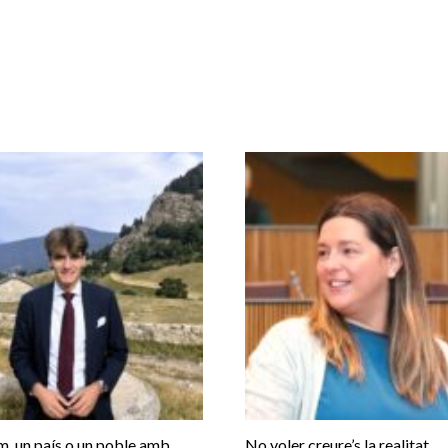
, un país o un poble amb
No voler creure’s la realitat