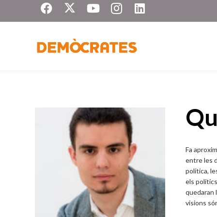
Qu
Fa aproxim
entre les d
política, l
els políti
quedaran l
visions só