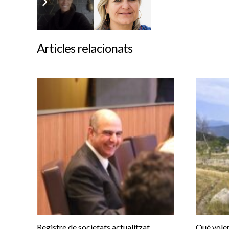
Etiquetes:
Articles d'opinió
,
Jordi Ribes
Articles relacionats
Registre de societats actualitzat
Què volem