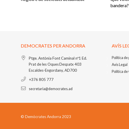
bandera?
DEMOCRATES PER ANDORRA
AVÍS LE
Política de
Ptge. Antònia Font Caminal nº1
Ed.
Prat de les Oques
Despatx 403
Avís Legal
Escaldes-Engordany, AD700
Política de
+376 805 777
secretaria@democrates.ad
© Demòcrates Andorra 2023