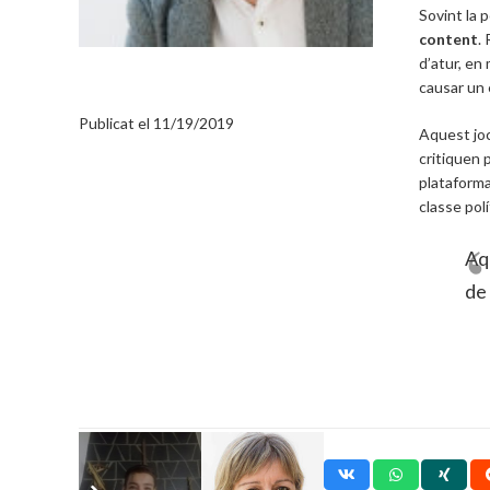
Sovint la 
content
.
d’atur, en
causar un 
ARTICLES D’OPINIÓ
JORDI RIBES
Publicat el
11/19/2019
Aquest joc 
critiquen 
plataforma 
classe pol
Aqu
de