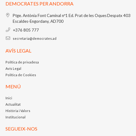
DEMOCRATES PER ANDORRA
Ptge. Antònia Font Caminal nº1
Ed. Prat de les Oques
Despatx 403
Escaldes-Engordany, AD700
+376 805 777
secretaria@democrates.ad
AVÍS LEGAL
Política de privadesa
Avís Legal
Política de Cookies
MENÚ
Inici
Actualitat
Història i Valors
Institucional
SEGUEIX-NOS