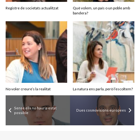
Registre de societats actualitzat
Què volem, un país o un poble amb
bandera?
No voler creure’s la realitat
La natura ens parla, però l’escoltem?
Sense ells no hauria estat
Dues cosmovisions europees
possible