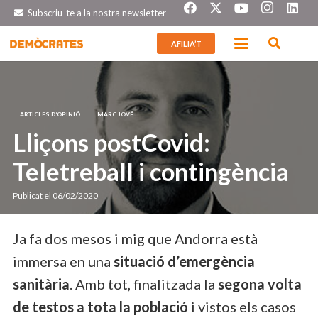
Subscriu-te a la nostra newsletter
AFILIA’T
ARTICLES D’OPINIÓ
MARC JOVÉ
Lliçons postCovid:
Teletreball i contingència
Publicat el
06/02/2020
Ja fa dos mesos i mig que Andorra està
immersa en una
situació d’emergència
sanitària
. Amb tot, finalitzada la
segona volta
de testos a tota la població
i vistos els casos