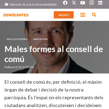
Subscriu-te a la nostra newsletter
AFILIA’T
ARTICLES D’OPINIÓ
DAVID ASTRIÉ
Males formes al consell de
comú
Publicat el
12/17/2024
El consell de comú és, per definició, el màxim
òrgan de debat i decisió de la nostra
parròquia. És l’espai on els representants dels
ciutadans analitzen, discuteixen i decideixen