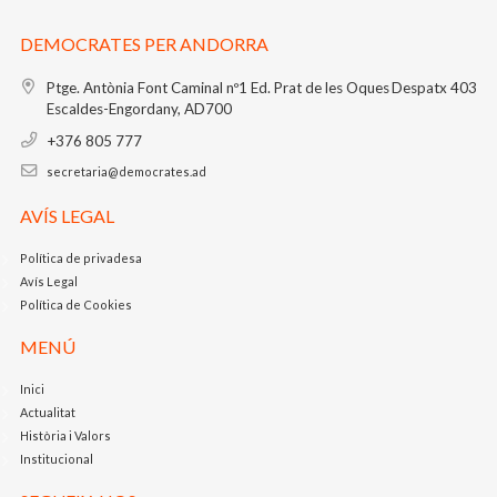
DEMOCRATES PER ANDORRA
Ptge. Antònia Font Caminal nº1
Ed. Prat de les Oques
Despatx 403
Escaldes-Engordany, AD700
+376 805 777
secretaria@democrates.ad
AVÍS LEGAL
Política de privadesa
Avís Legal
Política de Cookies
MENÚ
Inici
Actualitat
Història i Valors
Institucional