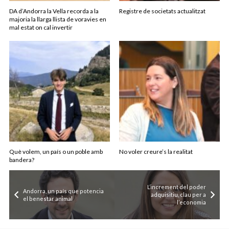
DA d’Andorra la Vella recorda a la
Registre de societats actualitzat
majoria la llarga llista de voravies en
mal estat on cal invertir
Què volem, un país o un poble amb
No voler creure’s la realitat
bandera?
L’increment del poder
Andorra, un país que potencia
adquisitiu, clau per a
el benestar animal
l’economia