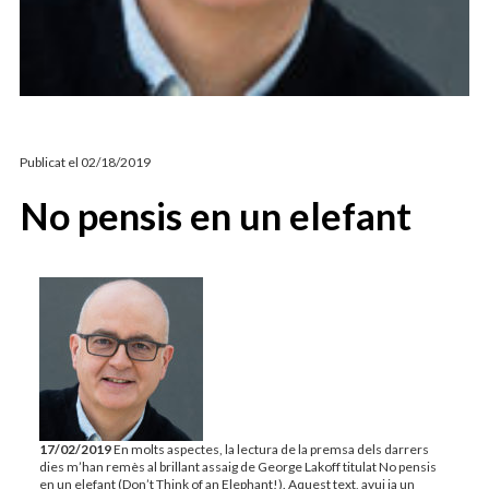
ARTICLES D’OPINIÓ
CARLES TORRALBA
Publicat el
02/18/2019
No pensis en un elefant
17/02/2019
En molts aspectes, la lectura de la premsa dels darrers
dies m’han remès al brillant assaig de George Lakoff titulat No pensis
en un elefant (Don’t Think of an Elephant!). Aquest text, avui ja un