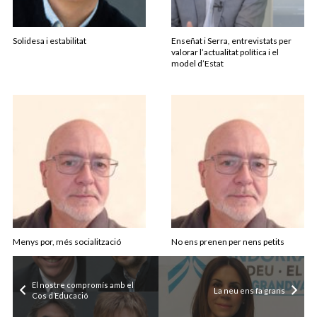
Solidesa i estabilitat
Enseñat i Serra, entrevistats per
valorar l’actualitat política i el
model d’Estat
Menys por, més socialització
No ens prenen per nens petits
El nostre compromís amb el
La neu ens fa grans
Cos d’Educació