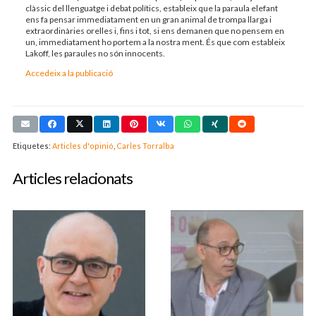
clàssic del llenguatge i debat polítics, estableix que la paraula elefant
ens fa pensar immediatament en un gran animal de trompa llarga i
extraordinàries orelles i, fins i tot, si ens demanen que no pensem en
un, immediatament ho portem a la nostra ment. És que com estableix
Lakoff, les paraules no són innocents.
Accedeix a la publicació
Etiquetes:
Articles d'opinió
,
Carles Torralba
Articles relacionats