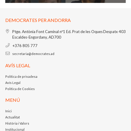
DEMOCRATES PER ANDORRA
Ptge. Antònia Font Caminal nº1
Ed. Prat de les Oques
Despatx 403
Escaldes-Engordany, AD700
+376 805 777
secretaria@democrates.ad
AVÍS LEGAL
Política de privadesa
Avís Legal
Política de Cookies
MENÚ
Inici
Actualitat
Història i Valors
Institucional