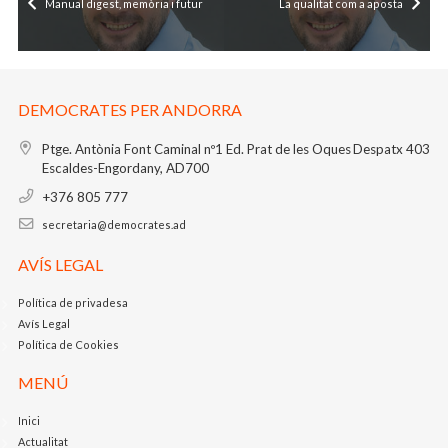
Manual digest, memòria i futur
La qualitat com a aposta
DEMOCRATES PER ANDORRA
Ptge. Antònia Font Caminal nº1
Ed. Prat de les Oques
Despatx 403
Escaldes-Engordany, AD700
+376 805 777
secretaria@democrates.ad
AVÍS LEGAL
Política de privadesa
Avís Legal
Política de Cookies
MENÚ
Inici
Actualitat