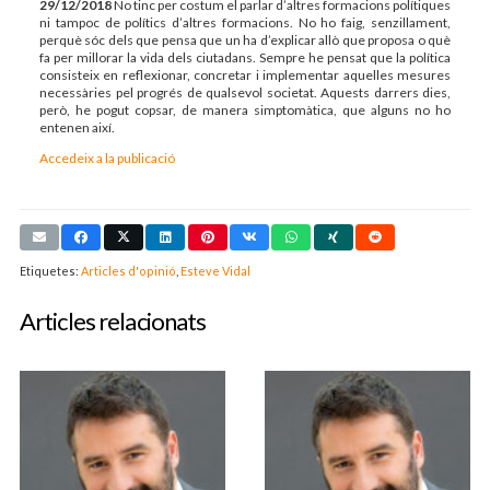
29/12/2018
No tinc per costum el parlar d’altres formacions polítiques
ni tampoc de polítics d’altres formacions. No ho faig, senzillament,
perquè sóc dels que pensa que un ha d’explicar allò que proposa o què
fa per millorar la vida dels ciutadans. Sempre he pensat que la política
consisteix en reflexionar, concretar i implementar aquelles mesures
necessàries pel progrés de qualsevol societat. Aquests darrers dies,
però, he pogut copsar, de manera simptomàtica, que alguns no ho
entenen així.
Accedeix a la publicació
Etiquetes:
Articles d'opinió
,
Esteve Vidal
Articles relacionats