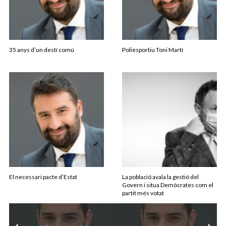
35 anys d’un destí comú
Poliesportiu Toni Martí
El necessari pacte d’Estat
La població avala la gestió del
Govern i situa Demòcrates com el
partit més votat