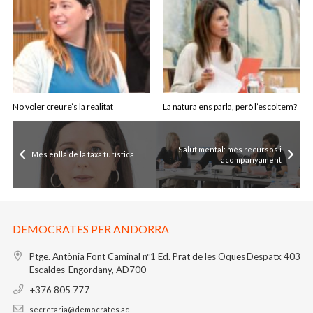
No voler creure’s la realitat
La natura ens parla, però l’escoltem?
Salut mental: més recursos i
Més enllà de la taxa turística
acompanyament
DEMOCRATES PER ANDORRA
Ptge. Antònia Font Caminal nº1
Ed. Prat de les Oques
Despatx 403
Escaldes-Engordany, AD700
+376 805 777
secretaria@democrates.ad