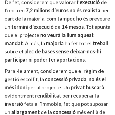
De fet, considerem que valorar l’
execució
de
l’obra en
7,2 milions d’euros
no és realista
per
part de la majoria, com
tampoc ho és
preveure
un
termini d’execució
de
14 mesos
. Tot apunta
que el projecte
no veurà la llum aquest
mandat
. A més, la
majoria
ha fet tot el
treball
sobre el
plec de bases
sense deixar-nos-hi
participar
ni poder fer aportacions
.
Paral·lelament, considerem que el règim de
gestió escollit, la
concessió privada
,
no és el
més idoni
per al projecte. Un
privat buscarà
evidentment
rendibilitat
per
recuperar
la
inversió
feta a l’immoble, fet que pot suposar
un
allargament
de la
concessió
més enllà del