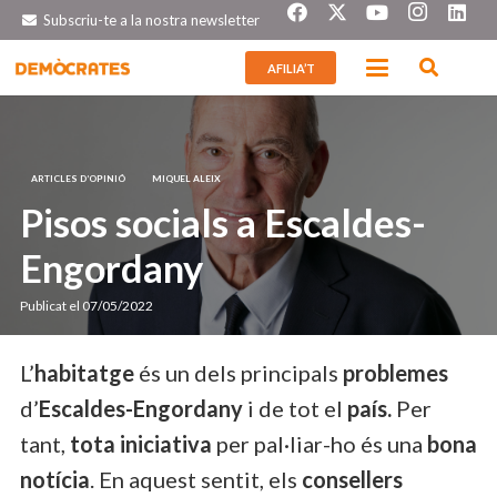
Subscriu-te a la nostra newsletter
AFILIA’T
ARTICLES D’OPINIÓ
MIQUEL ALEIX
Pisos socials a Escaldes-
Engordany
Publicat el
07/05/2022
L’
habitatge
és un dels principals
problemes
d’
Escaldes-Engordany
i de tot el
país.
Per
tant,
tota iniciativa
per pal·liar-ho és una
bona
notícia
. En aquest sentit, els
consellers