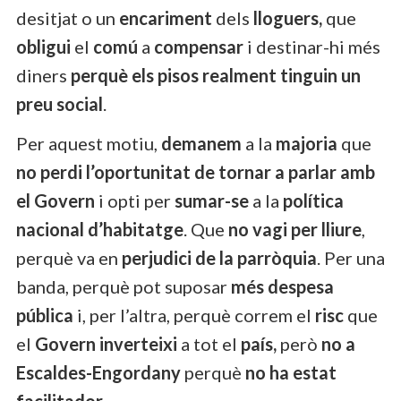
desitjat o un
encariment
dels
lloguers,
que
obligui
el
comú
a
compensar
i destinar-hi més
diners
perquè els pisos realment tinguin un
preu social
.
Per aquest motiu,
demanem
a la
majoria
que
no perdi l’oportunitat de tornar a parlar amb
el Govern
i opti per
sumar-se
a la
política
nacional d’habitatge
. Que
no vagi per lliure
,
perquè va en
perjudici de la parròquia
. Per una
banda, perquè pot suposar
més despesa
pública
i, per l’altra, perquè correm el
risc
que
el
Govern inverteixi
a tot el
país,
però
no a
Escaldes-Engordany
perquè
no ha estat
facilitador
.