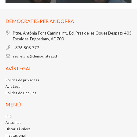
DEMOCRATES PER ANDORRA
Ptge. Antònia Font Caminal nº1
Ed. Prat de les Oques
Despatx 403
Escaldes-Engordany, AD700
+376 805 777
secretaria@democrates.ad
AVÍS LEGAL
Política de privadesa
Avís Legal
Política de Cookies
MENÚ
Inici
Actualitat
Història i Valors
Institucional