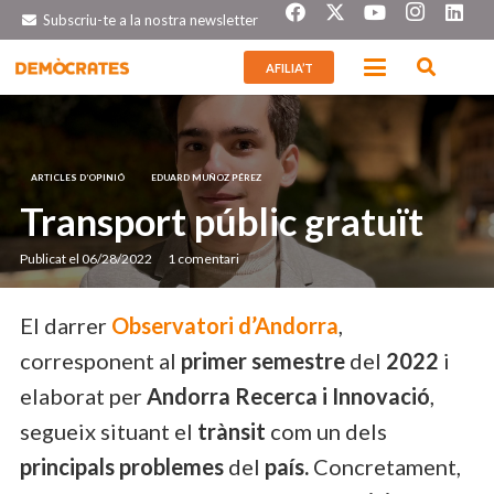
Subscriu-te a la nostra newsletter
AFILIA’T
ARTICLES D’OPINIÓ
EDUARD MUÑOZ PÉREZ
Transport públic gratuït
Publicat el
06/28/2022
1
comentari
El darrer
Observatori d’Andorra
,
corresponent al
primer semestre
del
2022
i
elaborat per
Andorra Recerca i Innovació
,
segueix situant el
trànsit
com un dels
principals problemes
del
país.
Concretament,