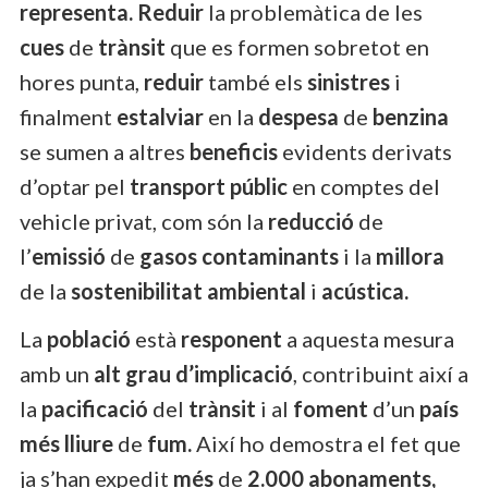
representa. Reduir
la problemàtica de les
cues
de
trànsit
que es formen sobretot en
hores punta,
reduir
també els
sinistres
i
finalment
estalviar
en la
despesa
de
benzina
se sumen a altres
beneficis
evidents derivats
d’optar pel
transport públic
en comptes del
vehicle privat, com són la
reducció
de
l’
emissió
de
gasos contaminants
i la
millora
de la
sostenibilitat ambiental
i
acústica.
La
població
està
responent
a aquesta mesura
amb un
alt grau d’implicació
, contribuint així a
la
pacificació
del
trànsit
i al
foment
d’un
país
més lliure
de
fum.
Així ho demostra el fet que
ja s’han expedit
més
de
2.000 abonaments,