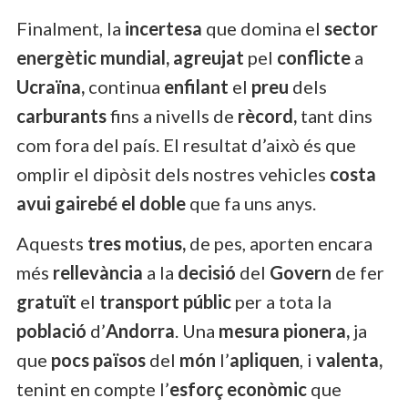
Finalment, la
incertesa
que domina el
sector
energètic mundial, agreujat
pel
conflicte
a
Ucraïna,
continua
enfilant
el
preu
dels
carburants
fins a nivells de
rècord,
tant dins
com fora del país. El resultat d’això és que
omplir el dipòsit dels nostres vehicles
costa
avui gairebé el doble
que fa uns anys.
Aquests
tres motius,
de pes, aporten encara
més
rellevància
a la
decisió
del
Govern
de fer
gratuït
el
transport públic
per a tota la
població
d’
Andorra
. Una
mesura pionera,
ja
que
pocs països
del
món
l’
apliquen
, i
valenta,
tenint en compte l’
esforç econòmic
que