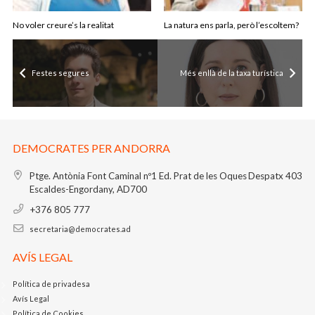
No voler creure’s la realitat
La natura ens parla, però l’escoltem?
Festes segures
Més enllà de la taxa turística
DEMOCRATES PER ANDORRA
Ptge. Antònia Font Caminal nº1
Ed. Prat de les Oques
Despatx 403
Escaldes-Engordany, AD700
+376 805 777
secretaria@democrates.ad
AVÍS LEGAL
Política de privadesa
Avís Legal
Política de Cookies