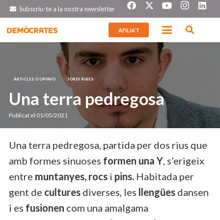
Subscriu-te a la nostra newsletter
AFILIA’T
ARTICLES D’OPINIÓ
JORDI RIBES
Una terra pedregosa
Publicat el
01/05/2021
Una terra pedregosa, partida per dos rius que
amb formes sinuoses
formen una Y
, s’erigeix
entre
muntanyes, rocs
i
pins.
Habitada per
gent de
cultures
diverses, les
llengües
dansen
i es
fusionen
com una amalgama