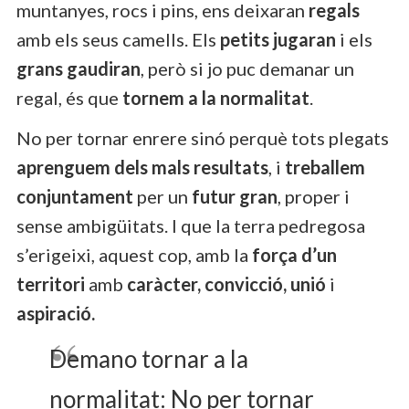
muntanyes, rocs i pins, ens deixaran
regals
amb els seus camells. Els
petits jugaran
i els
grans gaudiran
, però si jo puc demanar un
regal, és que
tornem a la normalitat
.
No per tornar enrere sinó perquè tots plegats
aprenguem dels mals resultats
, i
treballem
conjuntament
per un
futur gran
, proper i
sense ambigüitats. I que la terra pedregosa
s’erigeixi, aquest cop, amb la
força d’un
territori
amb
caràcter, convicció, unió
i
aspiració.
Demano tornar a la
normalitat: No per tornar