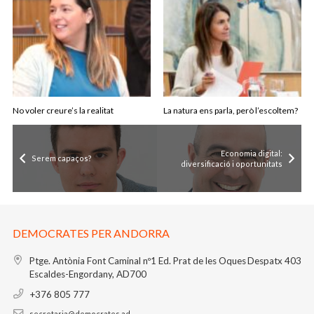
No voler creure’s la realitat
La natura ens parla, però l’escoltem?
Economia digital:
Serem capaços?
diversificació i oportunitats
DEMOCRATES PER ANDORRA
Ptge. Antònia Font Caminal nº1
Ed. Prat de les Oques
Despatx 403
Escaldes-Engordany, AD700
+376 805 777
secretaria@democrates.ad