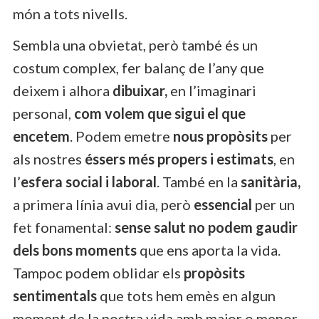
món a tots nivells.
Sembla una obvietat, però també és un
costum complex, fer balanç de l’any que
deixem i alhora
dibuixar,
en l’imaginari
personal,
com volem que sigui el que
encetem
. Podem emetre
nous propòsits
per
als nostres
éssers
més propers i estimats
, en
l’
esfera social i laboral
. També en la
sanitària,
a primera línia avui dia, però
essencial
per un
fet fonamental:
sense salut no podem gaudir
dels bons moments
que ens aporta la vida.
Tampoc podem oblidar els
propòsits
sentimentals
que tots hem emès en algun
moment de la nostra vida amb major o menor