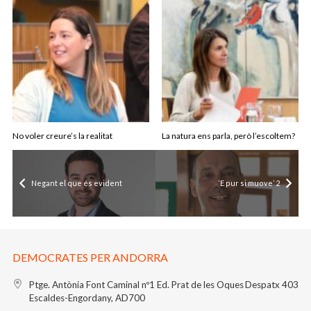
No voler creure’s la realitat
La natura ens parla, però l’escoltem?
Negant el que és evident
‘E pur si muove’ 2
DEMOCRATES PER ANDORRA
Ptge. Antònia Font Caminal nº1
Ed. Prat de les Oques
Despatx 403
Escaldes-Engordany, AD700