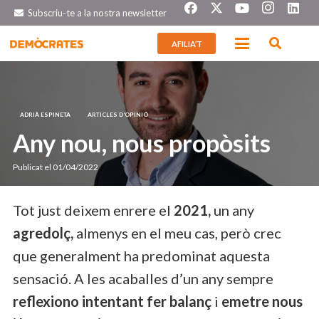
Subscriu-te a la nostra newsletter
AFILIA’T
ADRIÀ ESPINETA
ARTICLES D’OPINIÓ
Any nou, nous propòsits
Publicat el
01/04/2022
Tot just deixem enrere el
2021,
un any
agredolç,
almenys en el meu cas, però crec
que generalment ha predominat aquesta
sensació. A les acaballes d’un any sempre
reflexiono intentant fer balanç
i
emetre nous