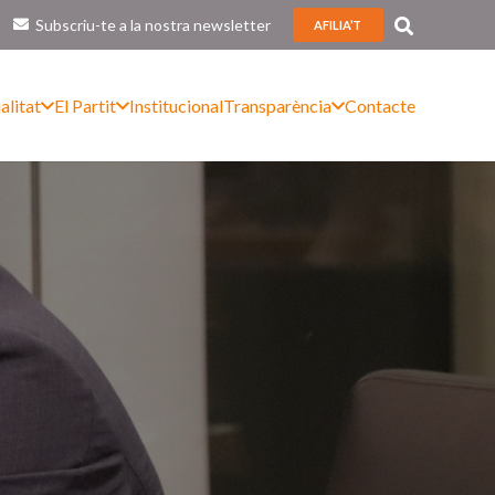
Subscriu-te a la nostra newsletter
AFILIA’T
alitat
El Partit
Institucional
Transparència
Contacte