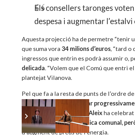
Els consellers taronges voten 
despesa i augmentar l’estalvi
Aquesta projecció ha de permetre “tenir 
que suma vora
34 milions d’euros
, “tard o
ingressos que entrin es podrà assumir o, p
delicada
. “Volem que el Comú que entri el 
plantejat Vilanova.
Pel que fa a la resta de punts de l’ordre del
311.000
euros per
canviar progressivament
conseller taronja
Miquel Aleix
ha celebrat
reduir la factura energètica comunal, per
d’augment de preus de l’energia.