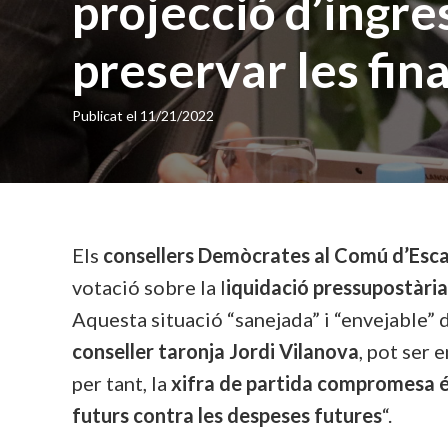
projecció d’ingre
preservar les fi
Publicat el
11/21/2022
Els
consellers Demòcrates al Comú d’Es
votació sobre la l
iquidació pressupostària
Aquesta situació “sanejada” i “envejable” 
conseller taronja Jordi Vilanova
, pot ser
per tant, la
xifra de partida compromesa é
futurs contra les despeses futures
“.