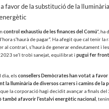
a favor de la substitució de la lluminària
 energètic
un
control exhaustiu de les finances del Comú
“, ha
 d’hora s’haurà de pagar”. Ha afegit que cal tenir la
er al contrari, s’haurà de generar endeutament i le
2023 se’l trobi sanejat, equilibrat i
pugui fer fron
 dia, els
consellers Demòcrates han votat a favor d
 la lluminària de diversos carrers i camins de la
 que la corporació hagi decidit avançar a finals de
ò també afavorir l’estalvi energètic nacional
, teni