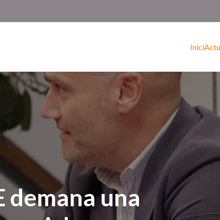
Inici
Actu
E demana una