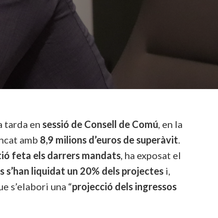
la tarda en
sessió de Consell de Comú
, en la
tancat amb
8,9 milions d’euros de superàvit
.
ió feta els darrers mandats
, ha exposat el
 s’han liquidat un 20% dels projectes
i,
e s’elabori una “
projecció dels ingressos