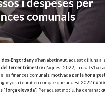
ssos i despeses per
nances comunals
caldes-Engordany
s’han abstingut, aquest dilluns a 
 del tercer trimestre
d’aquest 2022, la qual s’ha 
de les finances comunals, motivada per la
bona gest
 enganyosa tenint en compte que aquest 2022
només
s “força elevada
“. Per aquest motiu, ha demanat qu