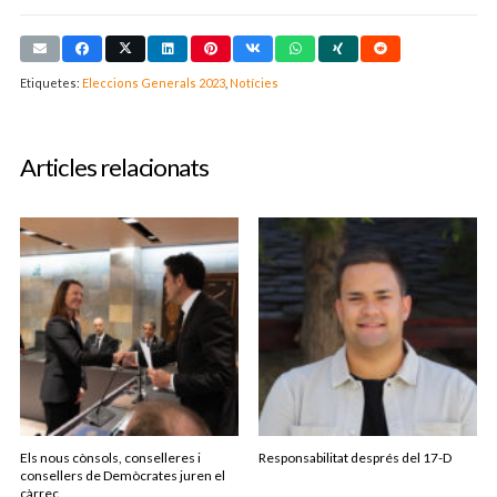
Etiquetes:
Eleccions Generals 2023
,
Notícies
Articles relacionats
Els nous cònsols, conselleres i
Responsabilitat després del 17-D
consellers de Demòcrates juren el
càrrec