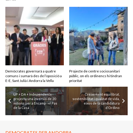
Demòcrates governarà a quatre
Projecte de centre sociosanitari
comuns i sumarà des de l’oposició a
públic, on els ordinencs hi tindran
E-E, Sant Julià i Andorra la Vella
prioritat
UP + DA + Independents
Creixement equilibrat,
projecta una inversió de 20
sostenibilitat i qualitat de vida,
milions per a Encamp i el Pas
eixos de la candidatura
de la Casa
d’Ordino
DEMOCRATES PER ANDORRA