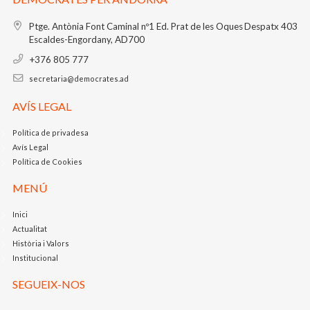
Ptge. Antònia Font Caminal nº1
Ed. Prat de les Oques
Despatx 403
Escaldes-Engordany, AD700
+376 805 777
secretaria@democrates.ad
AVÍS LEGAL
Política de privadesa
Avís Legal
Política de Cookies
MENÚ
Inici
Actualitat
Història i Valors
Institucional
SEGUEIX-NOS