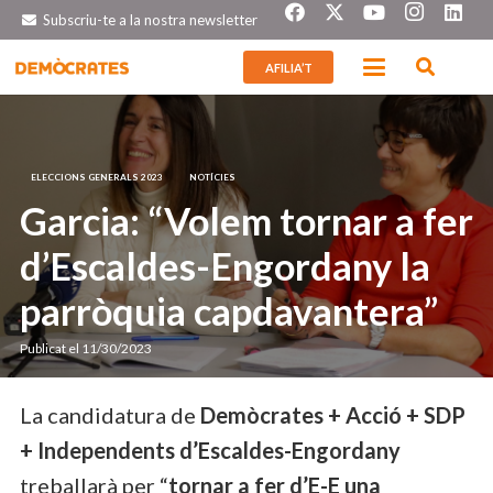
Subscriu-te a la nostra newsletter
AFILIA’T
ELECCIONS GENERALS 2023
NOTÍCIES
Garcia: “Volem tornar a fer
d’Escaldes-Engordany la
parròquia capdavantera”
Publicat el
11/30/2023
La candidatura de
Demòcrates + Acció + SDP
+ Independents d’Escaldes-Engordany
treballarà per “
tornar a fer d’E-E una