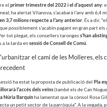
re el
primer trimestre del 2022 i el d’aquest any
: 
 lineal, ha alertat Vilanova, s’acabarà l’any amb 6,4
en 3,7 milions respecte a l’any anterior
. És a dir, “e
e possiblement s’acabin pagant en gran part els an
Per tot plegat, els consellers taronges
s’han abstin
 a la tarda en
sessió de Consell de Comú
.
d’urbanitzar el camí de les Molleres, els
 precedent
sessió ha estat la proposta de publicació del
Pla es
illorarà
l’accés dels veïns
(també els de Can Noguer
ra Núria Barquín
ha lamentat que la cònsol Rosa Gi
cta un petit sector de la parròquia”. A la vegada, 