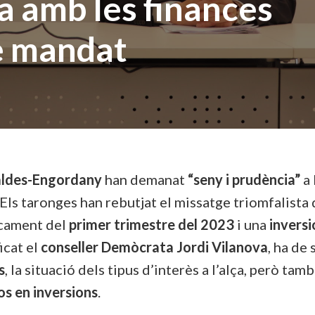
a amb les finances
de mandat
caldes-Engordany
han demanat
“seny i prudència”
a 
Els taronges han rebutjat el missatge triomfalista q
cament del
primer trimestre del 2023
i una
inversi
icat el
conseller Demòcrata Jordi Vilanova
, ha de
s
, la situació dels tipus d’interès a l’alça, però tam
os en inversions
.