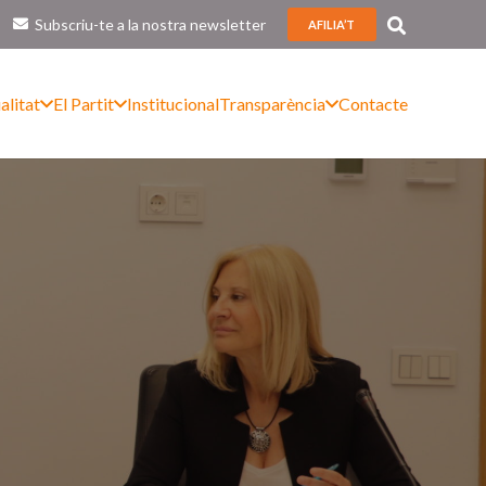
Subscriu-te a la nostra newsletter
AFILIA’T
alitat
El Partit
Institucional
Transparència
Contacte