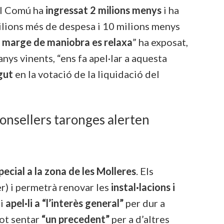
el Comú ha
ingressat 2 milions menys
i ha
 milions més de despesa i 10 milions menys
l
marge de maniobra es relaxa
” ha exposat,
ys vinents, “ens fa apel·lar a aquesta
gut
en la votació de la liquidació del
 consellers taronges alerten
pecial a la zona de les Molleres
. Els
) i permetrà renovar les
instal·lacions i
li
apel·li a “l’interès general”
per dur a
pot sentar
“un precedent”
per a d’altres