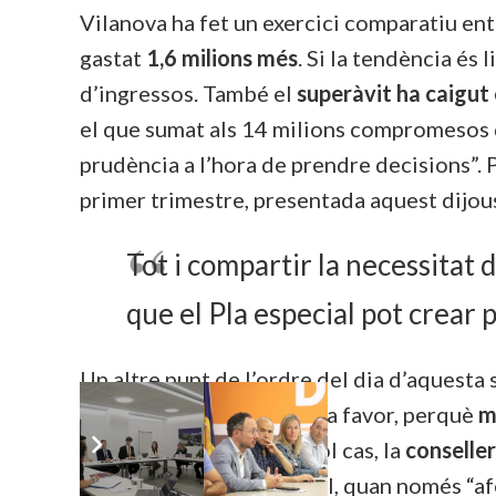
Vilanova ha fet un exercici comparatiu ent
gastat
1,6 milions més
. Si la tendència és
d’ingressos. També el
superàvit ha caigut 
el que sumat als 14 milions compromesos qu
prudència a l’hora de prendre decisions”. 
primer trimestre, presentada aquest dijous
Tot i compartir la necessitat 
que el Pla especial pot crear
Un altre punt de l’ordre del dia d’aquesta 
Demòcrates hi han votat a favor, perquè
m
l’enllumenat
. En qualsevol cas, la
conselle
terme aquest Pla especial, quan només “afe