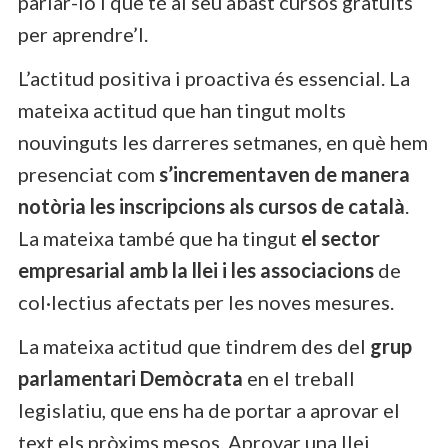
parlar-lo i que té al seu abast cursos gratuïts
per aprendre’l.
L’actitud positiva i proactiva és essencial. La
mateixa actitud que han tingut molts
nouvinguts les darreres setmanes, en què hem
presenciat com
s’incrementaven de manera
notòria les inscripcions als cursos de català
.
La mateixa també que ha tingut
el sector
empresarial amb la llei i les associacions
de
col·lectius afectats per les noves mesures.
La mateixa actitud que tindrem des del
grup
parlamentari Demòcrata
en el treball
legislatiu, que ens ha de portar a aprovar el
text els pròxims mesos. Aprovar una llei