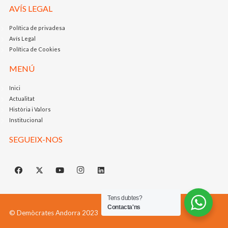
AVÍS LEGAL
Política de privadesa
Avís Legal
Política de Cookies
MENÚ
Inici
Actualitat
Història i Valors
Institucional
SEGUEIX-NOS
Tens dubtes?
Contacta'ns
© Demòcrates Andorra 2023