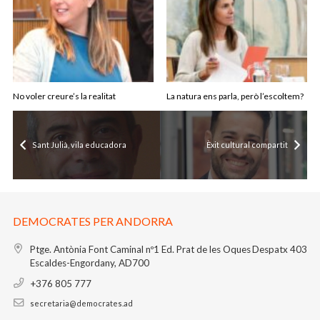
No voler creure’s la realitat
La natura ens parla, però l’escoltem?
Sant Julià, vila educadora
Èxit cultural compartit
DEMOCRATES PER ANDORRA
Ptge. Antònia Font Caminal nº1
Ed. Prat de les Oques
Despatx 403
Escaldes-Engordany, AD700
+376 805 777
secretaria@democrates.ad