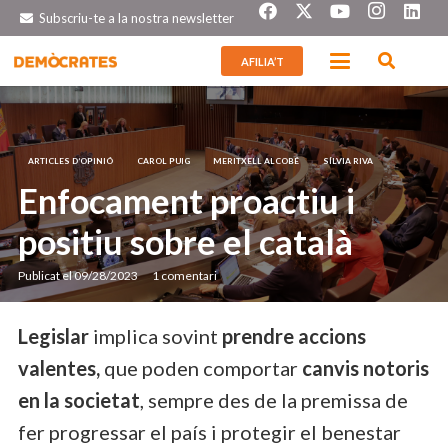
Subscriu-te a la nostra newsletter
AFILIA’T
ARTICLES D’OPINIÓ
CAROL PUIG
MERITXELL ALCOBÉ
SÍLVIA RIVA
Enfocament proactiu i
positiu sobre el català
Publicat el
09/28/2023
1
comentari
Legislar
implica sovint
prendre accions
valentes,
que poden comportar
canvis notoris
en la societat
, sempre des de la premissa de
fer progressar el país i protegir el benestar