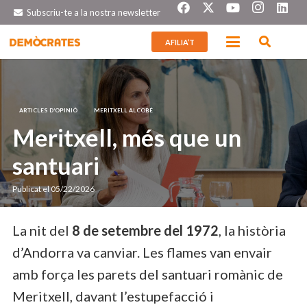
Subscriu-te a la nostra newsletter
AFILIA’T
ARTICLES D’OPINIÓ
MERITXELL ALCOBÉ
Meritxell, més que un
santuari
Publicat el
05/22/2026
La nit del
8 de setembre del 1972
, la història
d’Andorra va canviar. Les flames van envair
amb força les parets del santuari romànic de
Meritxell, davant l’estupefacció i