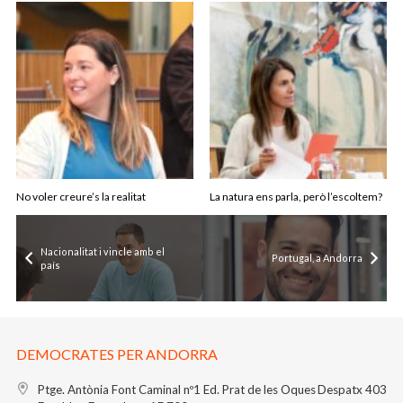
No voler creure’s la realitat
La natura ens parla, però l’escoltem?
Nacionalitat i vincle amb el
Portugal, a Andorra
país
DEMOCRATES PER ANDORRA
Ptge. Antònia Font Caminal nº1
Ed. Prat de les Oques
Despatx 403