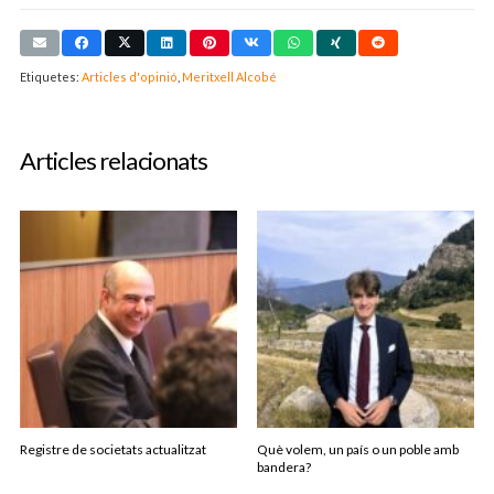
Etiquetes:
Articles d'opinió
,
Meritxell Alcobé
Articles relacionats
Registre de societats actualitzat
Què volem, un país o un poble amb
bandera?