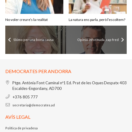
No voler creure’s la realitat
La natura ens parla, però l’escoltem?
Skimo per una bona causa
Opinió informada, cap fred
DEMOCRATES PER ANDORRA
Ptge. Antònia Font Caminal nº1
Ed. Prat de les Oques
Despatx 403
Escaldes-Engordany, AD700
+376 805 777
secretaria@democrates.ad
AVÍS LEGAL
Política de privadesa