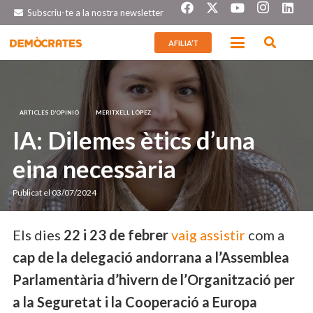
Subscriu-te a la nostra newsletter
AFILIA’T
ARTICLES D’OPINIÓ
MERITXELL LÓPEZ
IA: Dilemes ètics d’una
eina necessària
Publicat el
03/07/2024
Els dies
22 i 23 de febrer
vaig assistir
com a
cap de la delegació andorrana a l’Assemblea
Parlamentària d’hivern de l’Organització per
a la Seguretat i la Cooperació a Europa