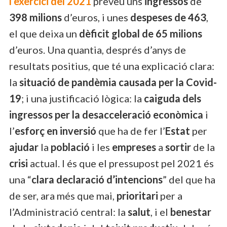
l’exercici del 2021
preveu uns
ingressos
de
398 milions
d’euros, i unes
despeses de 463
,
el que deixa un
dèficit global de 65 milions
d’euros. Una quantia, després d’anys de
resultats positius, que té una explicació clara:
la
situació de pandèmia causada per la Covid-
19
; i una justificació lògica: la
caiguda dels
ingressos per la desacceleració econòmica
i
l’
esforç en inversió
que ha de fer l’
Estat
per
ajudar
la
població
i les
empreses
a
sortir
de la
crisi
actual. I és que el pressupost pel 2021 és
una “
clara declaració d’intencions
” del que ha
de ser, ara més que mai,
prioritari
per a
l’Administració central: la
salut
, i el
benestar