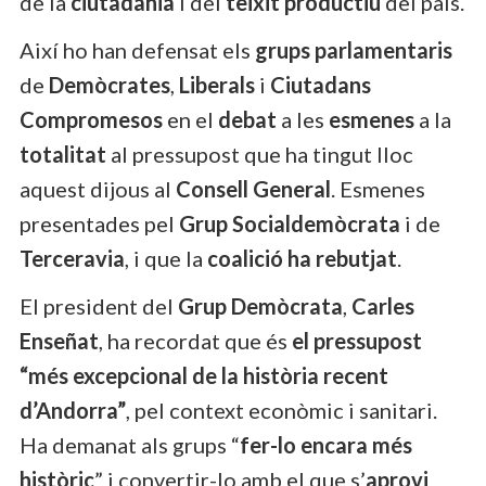
de la
ciutadania
i del
teixit
productiu
del país.
Així ho han defensat els
grups
parlamentaris
de
Demòcrates
,
Liberals
i
Ciutadans
Compromesos
en el
debat
a les
esmenes
a la
totalitat
al pressupost que ha tingut lloc
aquest dijous al
Consell General
. Esmenes
presentades pel
Grup Socialdemòcrata
i de
Terceravia
, i que la
coalició ha rebutjat
.
El president del
Grup Demòcrata
,
Carles
Enseñat
, ha recordat que és
el pressupost
“més excepcional de la història recent
d’Andorra”
, pel context econòmic i sanitari.
Ha demanat als grups “
fer-lo encara més
històric
” i convertir-lo amb el que s’
aprovi