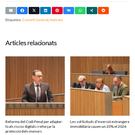
Etiquetes:
Consell General
,
Notícies
Articles relacionats
Reforma del Codi Penal per adaptar-
Les sol·licituds d’inversió estrangera
lo als riscos digitals i reforçar la
immobiliària cauen un 20% el 2026
protecció dels menors