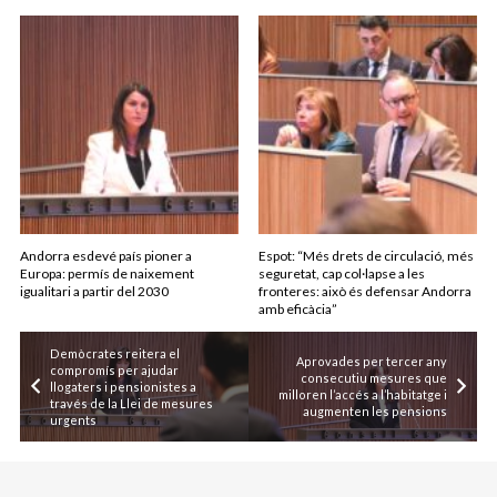
Andorra esdevé país pioner a
Espot: “Més drets de circulació, més
Europa: permís de naixement
seguretat, cap col·lapse a les
igualitari a partir del 2030
fronteres: això és defensar Andorra
amb eficàcia”
Demòcrates reitera el
Aprovades per tercer any
compromís per ajudar
consecutiu mesures que
llogaters i pensionistes a
milloren l’accés a l’habitatge i
través de la Llei de mesures
augmenten les pensions
urgents