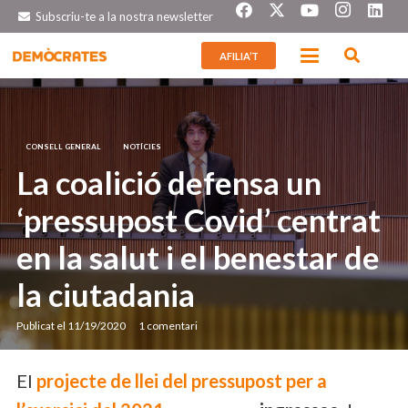
Subscriu-te a la nostra newsletter
AFILIA’T
CONSELL GENERAL
NOTÍCIES
La coalició defensa un
‘pressupost Covid’ centrat
en la salut i el benestar de
la ciutadania
Publicat el
11/19/2020
1
comentari
El
projecte de llei del pressupost per a