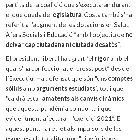
partits de la coalició que s’executaran durant
el que queda de
legislatura
. Costa també s’ha
referit a l’augment de les dotacions en Salut,
Afers Socials i Educació “amb l’objectiu de
no
deixar cap ciutadana ni ciutadà desatès
”.
El president liberal ha agraït “el
rigor
amb el
qual s’ha confeccionat el pressupost” des de
l’Executiu. Ha defensat que són “uns
comptes
sòlids
amb
arguments
estudiats
”, tot i que
“caldrà estar
amatents als canvis dinàmics
que aquesta pandèmia comporta i que
evidentment afectaran l’exercici 2021”. En
aquest punt, ha retret als impulsors de les
esmenes a la totalitat que “ningú disposa