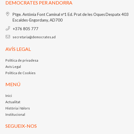
DEMOCRATES PER ANDORRA
Ptge. Antònia Font Caminal nº1
Ed. Prat de les Oques
Despatx 403
Escaldes-Engordany, AD700
+376 805 777
secretaria@democrates.ad
AVÍS LEGAL
Política de privadesa
Avís Legal
Política de Cookies
MENÚ
Inici
Actualitat
Història i Valors
Institucional
SEGUEIX-NOS