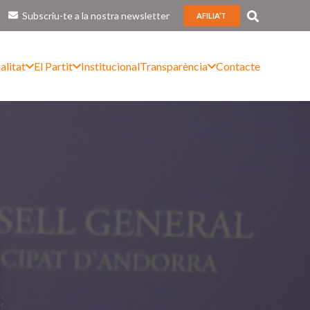
Subscriu-te a la nostra newsletter
AFILIA’T
alitat
El Partit
Institucional
Transparència
Contacte