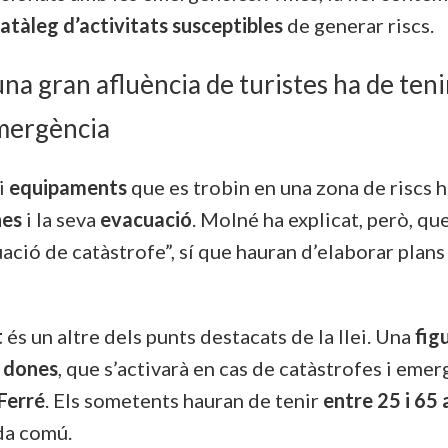
atàleg d’activitats susceptibles
de generar riscs.
na gran afluència de turistes ha de ten
emergència
i
equipaments
que es trobin en una zona de riscs 
nes
i la seva
evacuació
. Molné ha explicat, però, qu
uació de catàstrofe”, sí que hauran d’elaborar plans
t
és un altre dels punts destacats de la llei. Una
fig
e
dones
, que s’activarà en cas de catàstrofes i emer
Ferré
. Els sometents hauran de tenir
entre 25 i 65
da comú.