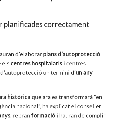
ir planificades correctament
hauran d’elaborar
plans d’autoprotecció
e els
centres hospitalaris
i centres
 d’autoprotecció un termini d’
un any
ura històrica
que ara es transformarà “en
gència nacional”, ha explicat el conseller
 anys
, rebran
formació
i hauran de complir