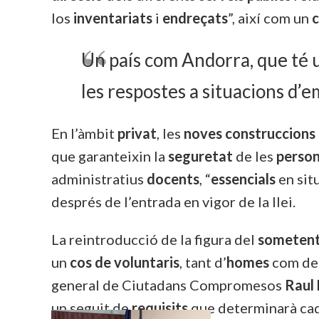
los
inventariats
i
endreçats
”, així com un
c
Un país com Andorra, que té u
les respostes a situacions d’
En l’àmbit
privat
, les
noves construccions
que garanteixin la
seguretat
de les
perso
administratius
docents
, “
essencials
en sit
després de l’entrada en vigor de la llei.
La reintroducció de la figura del
someten
un
cos de voluntaris
, tant d’
homes
com d
general de Ciutadans Compromesos
Raul 
un seguit de
requisits
que determinarà ca