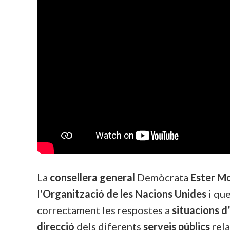
La
consellera general
Demòcrata
Ester M
l’
Organització de les Nacions Unides
i que
correctament les respostes a
situacions 
direcció
dels diferents
serveis públics
rel