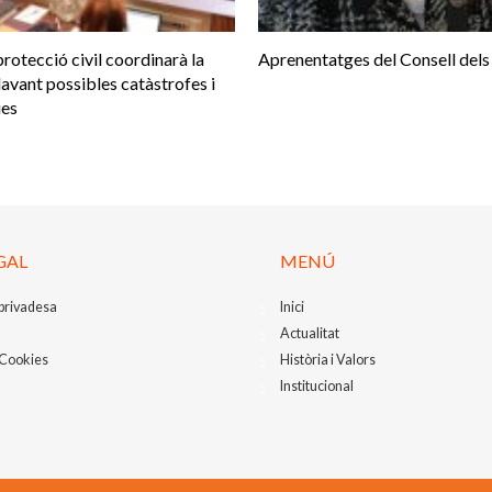
protecció civil coordinarà la
Aprenentatges del Consell dels
avant possibles catàstrofes i
ies
GAL
MENÚ
 privadesa
Inici
Actualitat
 Cookies
Història i Valors
Institucional