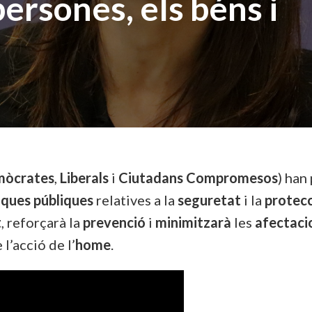
persones, els béns i
òcrates
,
Liberals
i
Ciutadans Compromesos
) han
iques públiques
relatives a la
seguretat
i la
protecc
t
, reforçarà la
prevenció
i
minimitzarà
les
afectaci
l’acció de l’
home
.