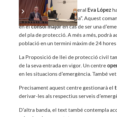
La consellera general Liberal
Eva López
ha
d’emergència
no ordinària”. Aquest coma
en el
cònsol major
en cas de ser una d’em
del pla de protecció. A més a més, podrà 
població en un termini màxim de 24 hores i 
La Proposició de llei de protecció civil t
de la seva entrada en vigor. Un centre
ope
en les situacions d’emergència. També vet
Precisament aquest centre gestionarà el
t
derivar-les als respectius serveis d’emerg
D’altra banda, el text també contempla ac