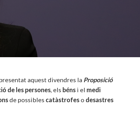
 presentat aquest divendres la
Proposició
ió de les persones
, els
béns
i el
medi
ons
de possibles
catàstrofes
o
desastres