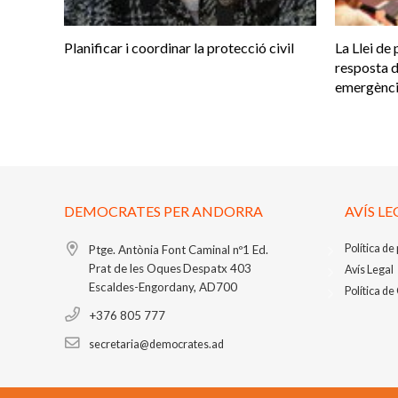
Planificar i coordinar la protecció civil
La Llei de 
resposta d
emergènc
DEMOCRATES PER ANDORRA
AVÍS LE
Política de
Ptge. Antònia Font Caminal nº1
Ed.
Prat de les Oques
Despatx 403
Avís Legal
Escaldes-Engordany, AD700
Política de
+376 805 777
secretaria@democrates.ad