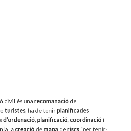
ó civil és una
recomanació
de
de
turistes
, ha de tenir
planificades
ts
d’ordenació
,
planificació
,
coordinació
i
pla la
creació
de
mapa
de
riscs
“per tenir-