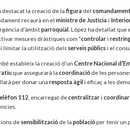
 destacat la creació de la
figura
del
comandament 
ndament recaurà en el
ministre de Justícia
i
Interio
ergència d’àmbit
parroquial
. López ha detallat que
activar mesures dràstiques com “
controlar
i
restring
limitar la utilització dels
serveis públics
i el cons
ambé estableix la creació d’un
Centre Nacional d’E
ratiu
que assegurarà la
coordinació
de les persones
llarà per donar una
resposta àgil
i eficaç a les dem
elèfon 112
,
encarregat de
centralitzar
i
coordinar
ències.
cions de
sensibilització
de la
població
per tenir un 