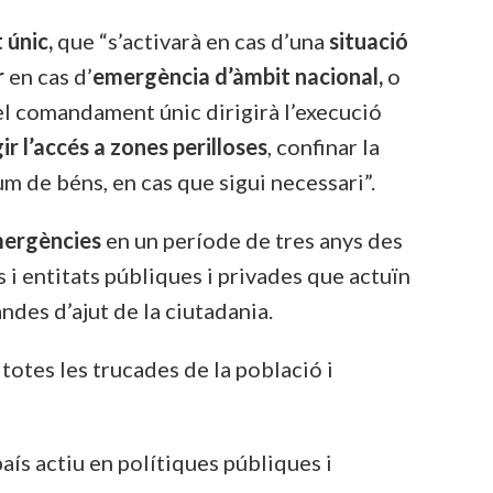
únic,
que “s’activarà en cas d’una
situació
r
en cas d’
emergència d’àmbit nacional,
o
 el comandament únic dirigirà l’execució
ir l’accés a zones perilloses
, confinar la
um de béns, en cas que sigui necessari”.
mergències
en un període de tres anys des
 i entitats públiques i privades que actuïn
andes d’ajut de la ciutadania.
totes les trucades de la població i
país actiu en polítiques públiques i