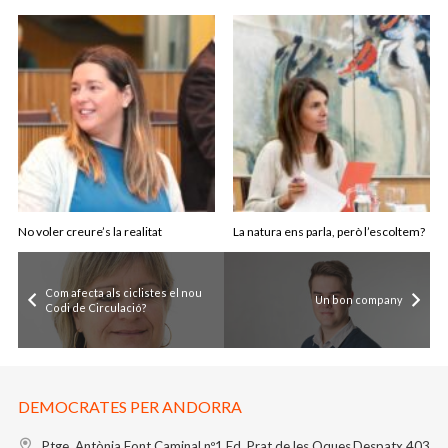
No voler creure’s la realitat
La natura ens parla, però l’escoltem?
Com afecta als ciclistes el nou
Un bon company
Codi de Circulació?
DEMOCRATES PER ANDORRA
Ptge. Antònia Font Caminal nº1
Ed. Prat de les Oques
Despatx 403