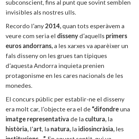
subconscient, fins al punt que sovint semblen
invisibles als nostres ulls.
Recordo l’any
2014,
quan tots esperàvem a
veure com seria el
disseny
d’aquells
primers
euros andorrans,
a les xarxes va aparèixer un
fals disseny on les grues tan típiques
d’aquesta Andorra inquieta prenien
protagonisme en les cares nacionals de les
monedes.
El concurs públic per establir-ne el disseny
era molt car, l’objecte era el de
“difondre
una
imatge representativa
de la
cultura,
la
història,
l’
art
, la
natura,
la
idiosincràsia,
les
institucions…”.
En aquest sentit, qui va