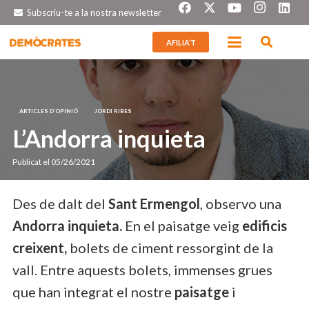
Subscriu-te a la nostra newsletter
AFILIA’T
ARTICLES D’OPINIÓ
JORDI RIBES
L’Andorra inquieta
Publicat el
05/26/2021
Des de dalt del
Sant Ermengol
, observo una
Andorra inquieta.
En el paisatge veig
edificis
creixent,
bolets de ciment ressorgint de la
vall. Entre aquests bolets, immenses grues
que han integrat el nostre
paisatge
i