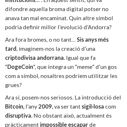
difondre aquella broma digital potser no
anava tan mal encaminat. Quin altre símbol
podria definir millor l’evolució d’Andorra?
Ara fora bromes, o no tant…
Sis anys més
tard
, imaginem-nos la creació d’una
criptodivisa andorrana.
Igual que fa
“
DogeCoin
“, que integra un “meme” d’un gos
com a símbol, nosaltres podríem utilitzar les
grues?
Ara sí, posem-nos seriosos. La introducció del
Bitcoin,
l’any
2009,
va ser tant
sigil·losa
com
disruptiva.
No obstant això, actualment és
pràcticament
impossible escapar
de