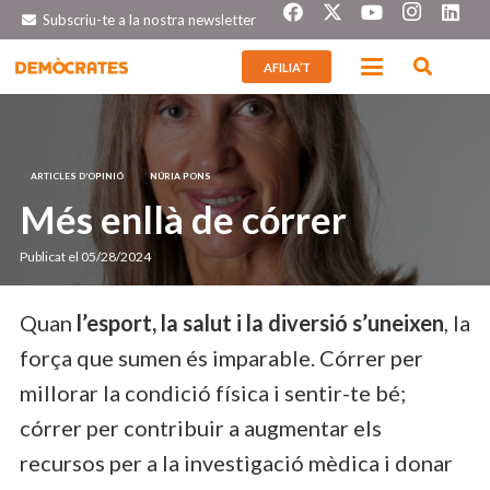
Subscriu-te a la nostra newsletter
AFILIA’T
ARTICLES D’OPINIÓ
NÚRIA PONS
Més enllà de córrer
Publicat el
05/28/2024
Quan
l’esport, la salut i la diversió s’uneixen
, la
força que sumen és imparable. Córrer per
millorar la condició física i sentir-te bé;
córrer per contribuir a augmentar els
recursos per a la investigació mèdica i donar