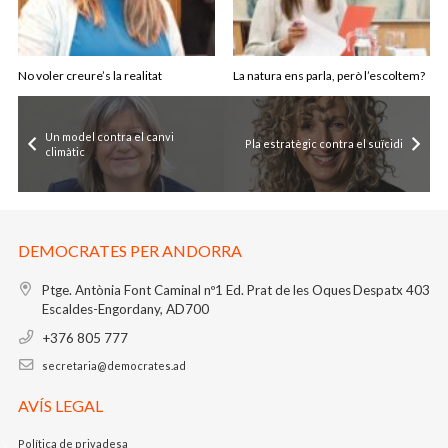
No voler creure’s la realitat
La natura ens parla, però l’escoltem?
Un model contra el canvi
Pla estratègic contra el suïcidi
climàtic
DEMOCRATES PER ANDORRA
Ptge. Antònia Font Caminal nº1
Ed. Prat de les Oques
Despatx 403
Escaldes-Engordany, AD700
+376 805 777
secretaria@democrates.ad
AVÍS LEGAL
Política de privadesa