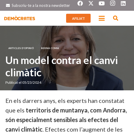
Subscriu-te a la nostra newsletter
AFILIA’T
ARTICLES D’OPINIÓ
BERNA COMA
Un model contra el canvi
climàtic
Publicat el
05/23/2024
En els darrers anys, els experts han constatat
que els
territoris de muntanya, com Andorra,
són especialment sensibles als efectes del
canvi climàtic
. Efectes com l’augment de les