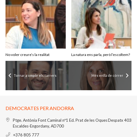
No voler creure’s la realitat
La natura ens parla, però l’escoltem?
Tornar a omplir els carrers
Més enllà de córrer
DEMOCRATES PER ANDORRA
Ptge. Antònia Font Caminal nº1
Ed. Prat de les Oques
Despatx 403
Escaldes-Engordany, AD700
+376 805 777