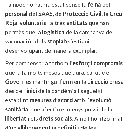
Tampoc ho hauria estat sense la
feina
pel
personal
del
SAAS,
de
Protecció Civil,
la
Creu
Roja, voluntaris
i altres
entitats
que han
permès que la
logística
de la campanya de
vacunació i dels
stoplab
s’estigui
desenvolupant de manera
exemplar.
Per compensar a tothom l’
esforç
i
compromís
que ja fa molts mesos que dura, cal que el
Govern
es mantingui
ferm
en la
direcció
presa
des de l’
inici
de la pandèmia i segueixi
establint
mesures
d’
acord
amb l’
evolució
sanitària,
que afectin el menys possible la
llibertat
i els
drets socials.
Amb l’horitzó final
d’un
alliberament
ja
definitiu
de les