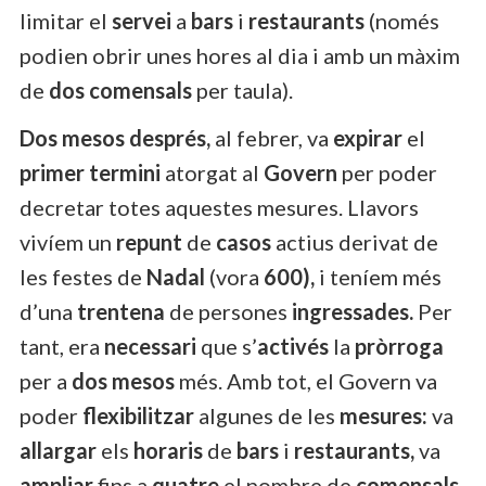
limitar el
servei
a
bars
i
restaurants
(només
podien obrir unes hores al dia i amb un màxim
de
dos comensals
per taula).
Dos mesos després,
al febrer, va
expirar
el
primer termini
atorgat al
Govern
per poder
decretar totes aquestes mesures. Llavors
vivíem un
repunt
de
casos
actius derivat de
les festes de
Nadal
(vora
600),
i teníem més
d’una
trentena
de persones
ingressades.
Per
tant, era
necessari
que s’
activés
la
pròrroga
per a
dos mesos
més. Amb tot, el Govern va
poder
flexibilitzar
algunes de les
mesures:
va
allargar
els
horaris
de
bars
i
restaurants,
va
ampliar
fins a
quatre
el nombre de
comensals