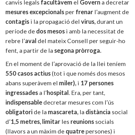
canvis legals
facultàvem
el
Govern
a decretar
mesures excepcionals
per
frenar
l’augment de
contagis
i la propagació del
virus,
durant un
període de
dos mesos
i amb la necessitat de
rebre l’
aval
del mateix Consell per seguir-ho
fent, a partir de la
segona pròrroga.
En el moment de l’aprovació de la llei teníem
550 casos actius
(tot i que només dos mesos
abans superàvem el
miler),
i
17 persones
ingressades
a l’
hospital
. Era, per tant,
indispensable
decretar mesures com l’ús
obligatori
de la
mascareta,
la
distància
social
d’
1,5 metres, limitar
les
reunions
socials
(llavors a un màxim de
quatre
persones) i