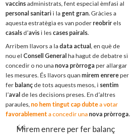
vaccins
administrats, fent especial èmfasi al
personal sanitari
i la
gent gran.
Gràcies a
aquesta estratègia es van poder
reobrir
els
casals
d’
avis
i les
cases pairals.
Arribem llavors a la
data actual
, en què de
nou el
Consell General
ha hagut de debatre si
concedir o no una
nova pròrroga
per allargar
les mesures. És llavors quan
mirem enrere
per
fer
balanç
de tots aquests mesos, i
sentim
l’
aval
de les decisions preses. En d’altres
paraules,
no hem tingut cap dubte
a v
o
tar
favorablement
a concedir una
nova pròrroga.
Mirem enrere per fer balanç