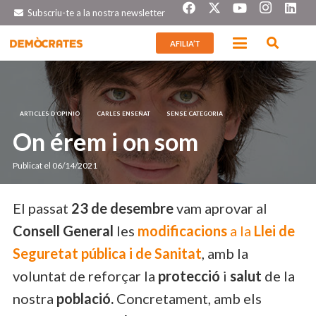
Subscriu-te a la nostra newsletter
AFILIA’T
ARTICLES D’OPINIÓ
CARLES ENSEÑAT
SENSE CATEGORIA
On érem i on som
Publicat el
06/14/2021
El passat
23 de desembre
vam aprovar al
Consell General
les
modificacions
a la
Llei de
Seguretat pública i de Sanitat
, amb la
voluntat de reforçar la
protecció
i
salut
de la
nostra
població.
Concretament, amb els