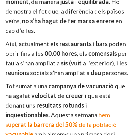
moment,
de manera
justa
i
equilibrada.
Ho
demostra el fet que, a diferència dels països
veïns,
no s’ha hagut de fer marxa enrere
en
cap d’elles.
Així, actualment els
restaurants
i
bars
poden
obrir fins a les
00.00 hores
, els
comensals
per
taula s’han ampliat a
sis (vuit
a l’exterior), i les
reunions
socials s’han ampliat a
deu
persones.
Tot sumat a una
campanya de vacunació
que
ha agafat
velocitat
de
creuer
i que està
donant uns
resultats rotunds
i
inqüestionables.
Aquesta setmana
hem
s
uperat la barrera del 50%
de la població
vacunable
amb almenys una primera dosi