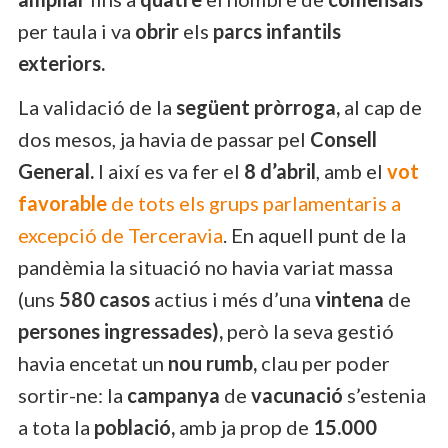
per taula i va
obrir
els
parcs infantils
exteriors.
La validació de la
següent pròrroga,
al cap de
dos mesos, ja havia de passar pel
Consell
General.
I així es va fer el
8 d’abril
, amb el
vot
favorable
de tots els grups parlamentaris a
excepció de Terceravia
. En aquell punt de la
pandèmia la situació no havia variat massa
(uns
580 casos
actius i més d’una
vintena
de
persones ingressades),
però la seva gestió
havia encetat un
nou rumb,
clau per poder
sortir-ne: la
campanya
de
vacunació
s’estenia
a tota la
població,
amb ja prop de
15.000