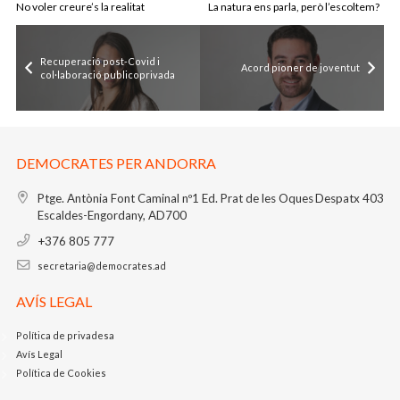
No voler creure’s la realitat
La natura ens parla, però l’escoltem?
Recuperació post-Covid i
Acord pioner de joventut
col·laboració publicoprivada
DEMOCRATES PER ANDORRA
Ptge. Antònia Font Caminal nº1
Ed. Prat de les Oques
Despatx 403
Escaldes-Engordany, AD700
+376 805 777
secretaria@democrates.ad
AVÍS LEGAL
Política de privadesa
Avís Legal
Política de Cookies