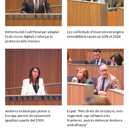
Reforma del Codi Penal per adaptar-
Les sol·licituds d’inversió estrangera
lo als riscos digitals i reforçar la
immobiliària cauen un 20% el 2026
protecció dels menors
Andorra esdevé país pioner a
Espot: “Més drets de circulació, més
Europa: permís de naixement
seguretat, cap col·lapse a les
igualitari a partir del 2030
fronteres: això és defensar Andorra
amb eficàcia”