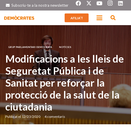
Subscriu-te a la nostra newsletter
AFILIA’T
GRUP PARLAMENTARI DEMÒCRATA
NOTÍCIES
Modificacions a les lleis de
Seguretat Pública i de
Sanitat per reforçar la
protecció de la salut de la
ciutadania
Publicat el
12/23/2020
4
comentaris