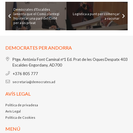
Demòcrates d’Escaldes
lamenta que el Comú plantegi
Logística a punt per començar
hipotecar una part del CIAM
a vacunar
per a ús privat
DEMOCRATES PER ANDORRA
Ptge. Antònia Font Caminal nº1
Ed. Prat de les Oques
Despatx 403
Escaldes-Engordany, AD700
+376 805 777
secretaria@democrates.ad
AVÍS LEGAL
Política de privadesa
Avís Legal
Política de Cookies
MENÚ