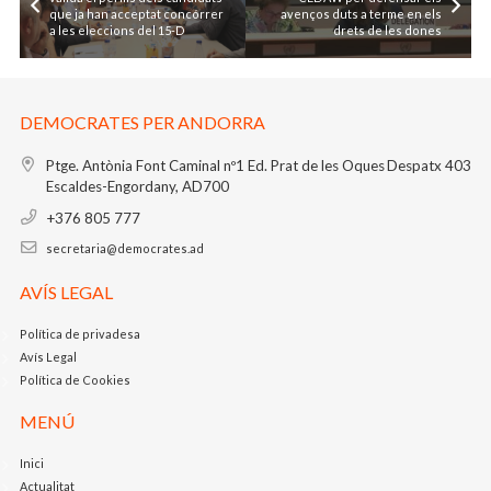
que ja han acceptat concórrer
avenços duts a terme en els
a les eleccions del 15-D
drets de les dones
DEMOCRATES PER ANDORRA
Ptge. Antònia Font Caminal nº1
Ed. Prat de les Oques
Despatx 403
Escaldes-Engordany, AD700
+376 805 777
secretaria@democrates.ad
AVÍS LEGAL
Política de privadesa
Avís Legal
Política de Cookies
MENÚ
Inici
Actualitat