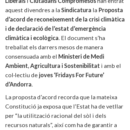
Liberals
i
Ciutadans Compromesos
han entrat
aquest divendres a la
Sindicatura
la
Proposta
d’acord de reconeixement de la crisi climàtica
i de declaració de l’estat d’emergència
climàtica i ecològica
. El document s’ha
treballat els darrers mesos de manera
consensuada amb el
Ministeri de Medi
Ambient, Agricultura i Sostenibilitat
i amb el
col·lectiu de
joves ‘Fridays For Future’
d’Andorra
.
La proposta d’acord recorda que la mateixa
Constitució ja exposa que l’Estat ha de vetllar
per “la utilització racional del sòl i dels
recursos naturals”, així com ha de garantir a