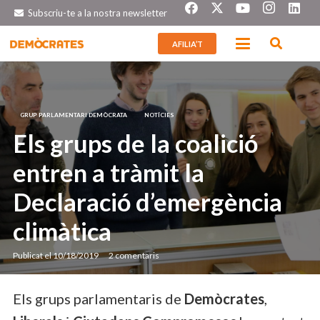
Subscriu-te a la nostra newsletter
AFILIA’T
GRUP PARLAMENTARI DEMÒCRATA
NOTÍCIES
Els grups de la coalició
entren a tràmit la
Declaració d’emergència
climàtica
Publicat el
10/18/2019
2
comentaris
Els grups parlamentaris de
Demòcrates
,