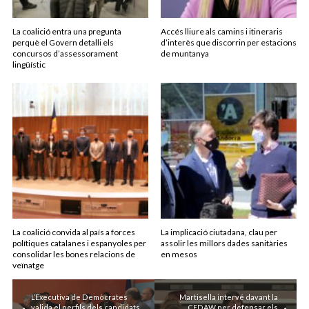
La coalició entra una pregunta
Accés lliure als camins i itineraris
perquè el Govern detalli els
d’interès que discorrin per estacions
concursos d’assessorament
de muntanya
lingüístic
La coalició convida al país a forces
La implicació ciutadana, clau per
polítiques catalanes i espanyoles per
assolir les millors dades sanitàries
consolidar les bones relacions de
en mesos
veïnatge
L’Executiva de Demòcrates
Martisella intervé davant la
valida el perfils dels candidats
CEDAW per defensar els