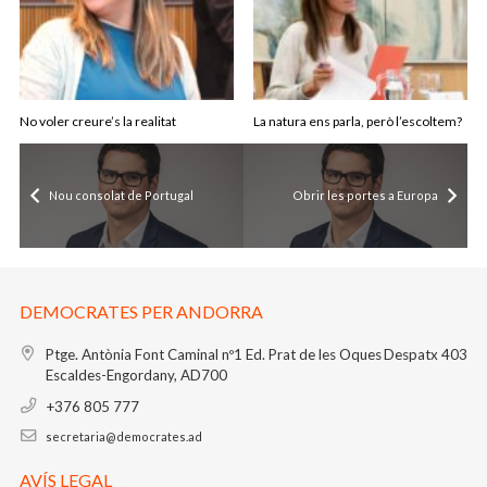
No voler creure’s la realitat
La natura ens parla, però l’escoltem?
Nou consolat de Portugal
Obrir les portes a Europa
DEMOCRATES PER ANDORRA
Ptge. Antònia Font Caminal nº1
Ed. Prat de les Oques
Despatx 403
Escaldes-Engordany, AD700
+376 805 777
secretaria@democrates.ad
AVÍS LEGAL