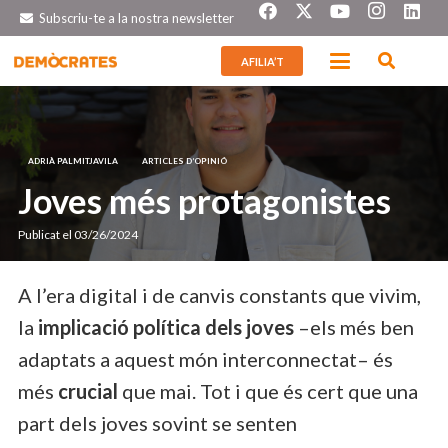
Subscriu-te a la nostra newsletter
AFILIA’T
ADRIÀ PALMITJAVILA
ARTICLES D’OPINIÓ
Joves més protagonistes
Publicat el
03/26/2024
A l’era digital i de canvis constants que vivim,
la
implicació política dels joves
–els més ben
adaptats a aquest món interconnectat– és
més
crucial
que mai. Tot i que és cert que una
part dels joves sovint se senten