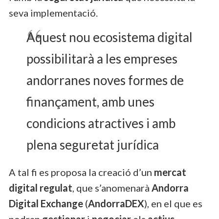
seva implementació.
Aquest nou ecosistema digital
possibilitarà a les empreses
andorranes noves formes de
finançament, amb unes
condicions atractives i amb
plena seguretat jurídica
A tal fi es proposa la creació d’un
mercat
digital regulat
, que s’anomenarà
Andorra
Digital Exchange
(
AndorraDEX
), en el que es
podran
gestionar
i
negociar
els
actius