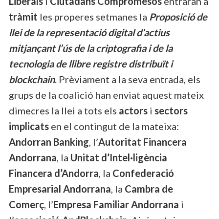
Liberals
i
Ciutadans Compromesos
entraran a
tràmit
les properes setmanes la
Proposició de
llei de la representació digital d’actius
mitjançant l’ús de la criptografia i de la
tecnologia de llibre registre distribuït i
blockchain
. Prèviament a la seva entrada, els
grups de la coalició han enviat aquest mateix
dimecres la llei a tots els
actors
i
sectors
implicats
en el contingut de la mateixa:
Andorran Banking
, l’
Autoritat Financera
Andorrana
, la
Unitat d’Intel·ligència
Financera d’Andorra
, la
Confederació
Empresarial Andorrana
, la
Cambra de
Comerç
, l’
Empresa Familiar Andorrana
i