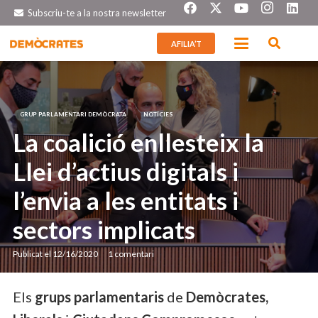
Subscriu-te a la nostra newsletter
AFILIA’T
GRUP PARLAMENTARI DEMÒCRATA
NOTÍCIES
La coalició enllesteix la
Llei d’actius digitals i
l’envia a les entitats i
sectors implicats
Publicat el
12/16/2020
1
comentari
Els
grups parlamentaris
de
Demòcrates,