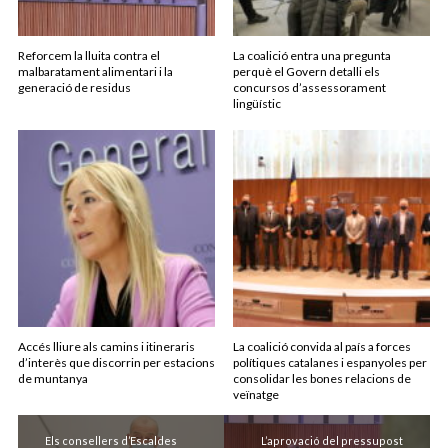
Reforcem la lluita contra el
La coalició entra una pregunta
malbaratament alimentari i la
perquè el Govern detalli els
generació de residus
concursos d’assessorament
lingüístic
Accés lliure als camins i itineraris
La coalició convida al país a forces
d’interès que discorrin per estacions
polítiques catalanes i espanyoles per
de muntanya
consolidar les bones relacions de
veïnatge
Els consellers d’Escaldes
L’aprovació del pressupost