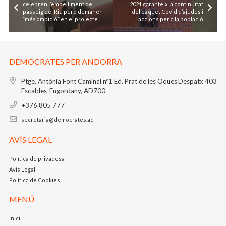
celebren l’embelliment del
2021 garanteix la continuïtat
passeig del Riu però demanen
del paquet Covid d’ajudes i
“més ambició” en el projecte
accions per a la població
DEMOCRATES PER ANDORRA
Ptge. Antònia Font Caminal nº1
Ed. Prat de les Oques
Despatx 403
Escaldes-Engordany, AD700
+376 805 777
secretaria@democrates.ad
AVÍS LEGAL
Política de privadesa
Avís Legal
Política de Cookies
MENÚ
Inici