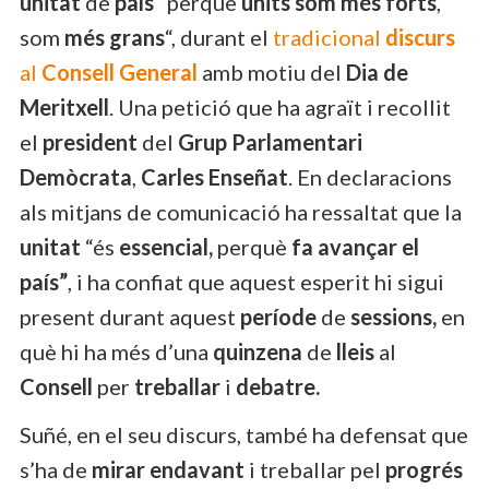
unitat
de
país
“perquè
units som més forts
,
som
més grans
“, durant el
tradicional
discurs
al
Consell General
amb motiu del
Dia de
Meritxell
. Una petició que ha agraït i recollit
el
president
del
Grup Parlamentari
Demòcrata
,
Carles Enseñat
. En declaracions
als mitjans de comunicació ha ressaltat que la
unitat
“és
essencial,
perquè
fa avançar el
país”
, i ha confiat que aquest esperit hi sigui
present durant aquest
període
de
sessions,
en
què hi ha més d’una
quinzena
de
lleis
al
Consell
per
treballar
i
debatre.
Suñé, en el seu discurs, també ha defensat que
s’ha de
mirar endavant
i treballar pel
progrés