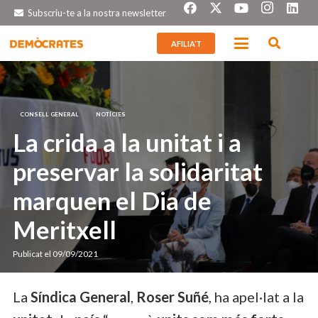
Subscriu-te a la nostra newsletter
AFILIA’T
CONSELL GENERAL
NOTÍCIES
La crida a la unitat i a
preservar la solidaritat
marquen el Dia de
Meritxell
Publicat el
09/09/2021
La
Síndica General
,
Roser Suñé
, ha apel·lat a la