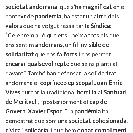
societat andorrana,
que s’ha
magnificat
en el
context de
pandèmia,
ha estat un altre dels
valors
que ha volgut ressaltar la
Síndica:
“
Celebrem allò que ens uneix a tots els que
ens sentim
andorrans,
un
fil invisible de
solidaritat
que ens fa
forts
i ens permet
encarar qualsevol repte
que se’ns planti al
davant”. També han defensat la solidaritat
andorrana el
copríncep episcopal
Joan-Enric
Vives
durant la tradicional
homilia
al
Santuari
de Meritxell
, i posteriorment el
cap de
Govern
,
Xavier Espot.
“La
pandèmia
ha
demostrat que som una
societat cohesionada,
cívica
i
solidària,
i que hem
donat compliment