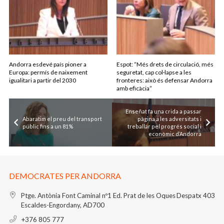
Andorra esdevé país pioner a
Espot: “Més drets de circulació, més
Europa: permís de naixement
seguretat, cap col·lapse a les
igualitari a partir del 2030
fronteres: això és defensar Andorra
amb eficàcia”
Enseñat fa una crida a passar
Abaratim el preu del transport
pàgina a les adversitats i
públic fins a un 81%
treballar pel progrés social i
econòmic d’Andorra
DEMOCRATES PER ANDORRA
Ptge. Antònia Font Caminal nº1
Ed. Prat de les Oques
Despatx 403
Escaldes-Engordany, AD700
+376 805 777