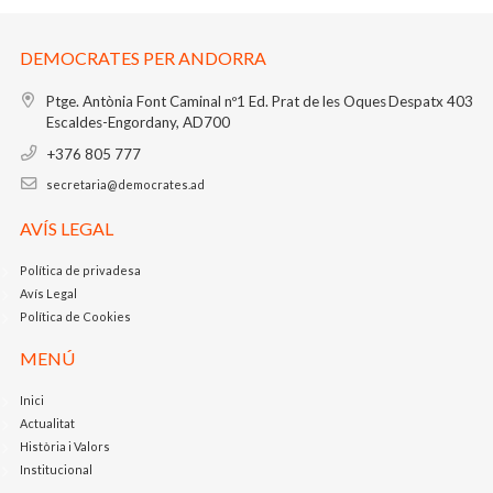
DEMOCRATES PER ANDORRA
Ptge. Antònia Font Caminal nº1
Ed. Prat de les Oques
Despatx 403
Escaldes-Engordany, AD700
+376 805 777
secretaria@democrates.ad
AVÍS LEGAL
Política de privadesa
Avís Legal
Política de Cookies
MENÚ
Inici
Actualitat
Història i Valors
Institucional