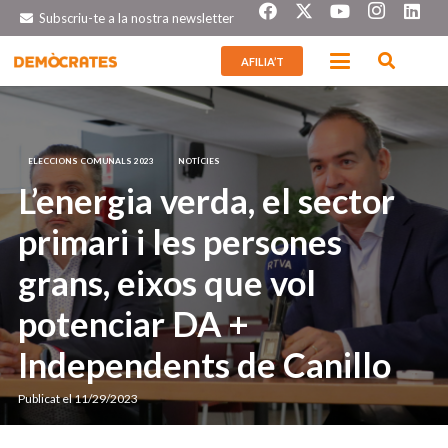
Subscriu-te a la nostra newsletter
AFILIA’T
ELECCIONS COMUNALS 2023
NOTÍCIES
L’energia verda, el sector
primari i les persones
grans, eixos que vol
potenciar DA +
Independents de Canillo
Publicat el
11/29/2023