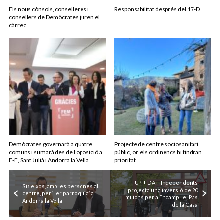
Els nous cònsols, conselleres i
Responsabilitat després del 17-D
consellers de Demòcrates juren el
càrrec
Demòcrates governarà a quatre
Projecte de centre sociosanitari
comuns i sumarà des de l’oposició a
públic, on els ordinencs hi tindran
E-E, Sant Julià i Andorra la Vella
prioritat
UP + DA + Independents
Sis eixos, amb les persones al
projecta una inversió de 20
centre, per ‘Fer parròquia’ a
milions per a Encamp i el Pas
Andorra la Vella
de la Casa