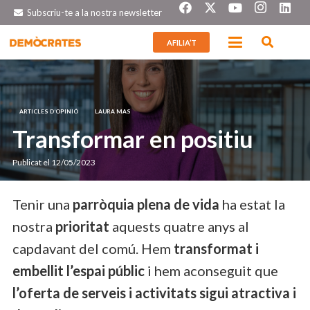
Subscriu-te a la nostra newsletter
AFILIA’T
ARTICLES D’OPINIÓ
LAURA MAS
Transformar en positiu
Publicat el
12/05/2023
Tenir una
parròquia plena de vida
ha estat la
nostra
prioritat
aquests quatre anys al
capdavant del comú. Hem
transformat i
embellit l’espai públic
i hem aconseguit que
l’oferta de serveis i activitats sigui atractiva i