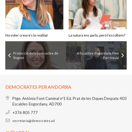
No voler creure’s la realitat
La natura ens parla, però l’escoltem?
Protecció dels contractes de
A Escaldes-Engordany, Fem
lloguer
Parròquia
DEMOCRATES PER ANDORRA
Ptge. Antònia Font Caminal nº1
Ed. Prat de les Oques
Despatx 403
Escaldes-Engordany, AD700
+376 805 777
secretaria@democrates.ad