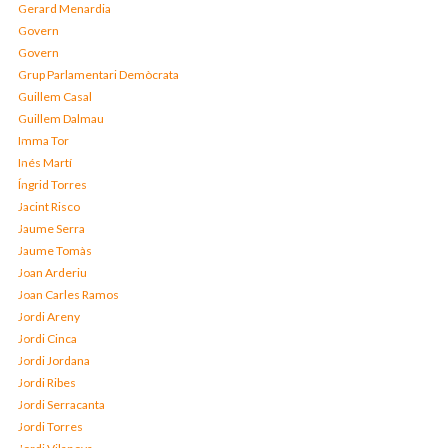
Gerard Menardia
Govern
Govern
Grup Parlamentari Demòcrata
Guillem Casal
Guillem Dalmau
Imma Tor
Inés Martí
Íngrid Torres
Jacint Risco
Jaume Serra
Jaume Tomàs
Joan Arderiu
Joan Carles Ramos
Jordi Areny
Jordi Cinca
Jordi Jordana
Jordi Ribes
Jordi Serracanta
Jordi Torres