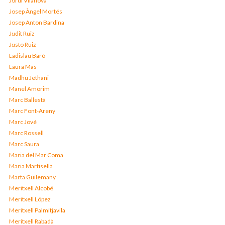
Jordi Vilanova
Josep Àngel Mortés
Josep Anton Bardina
Judit Ruiz
Justo Ruiz
Ladislau Baró
Laura Mas
Madhu Jethani
Manel Amorim
Marc Ballestà
Marc Font-Areny
Marc Jové
Marc Rossell
Marc Saura
Maria del Mar Coma
Maria Martisella
Marta Guilemany
Meritxell Alcobé
Meritxell López
Meritxell Palmitjavila
Meritxell Rabadà