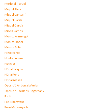
Meritxell Teruel
Miquel Aleix
Miquel Canturri
Miquel Català
Miquel Garcia
Mireia Ramos
Mònica Armengol
Mònica Bonell
Mònica Solé
Nino Marot
Noelia Lucena
Notícies
Núria Barquín
Núria Pons
Núria Rossell
Oposició Andorra la Vella
Oposició Escaldes-Engordany
Partit
Pati Riberaygua
Pere Marsenyach