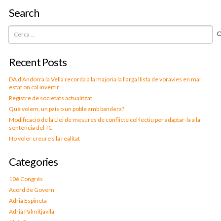
Search
Cerca:
Recent Posts
DA d’Andorra la Vella recorda a la majoria la llarga llista de voravies en mal
estat on cal invertir
Registre de societats actualitzat
Què volem, un país o un poble amb bandera?
Modificació de la Llei de mesures de conflicte col·lectiu per adaptar-la a la
sentència del TC
No voler creure’s la realitat
Categories
10è Congrés
Acord de Govern
Adrià Espineta
Adrià Palmitjavila