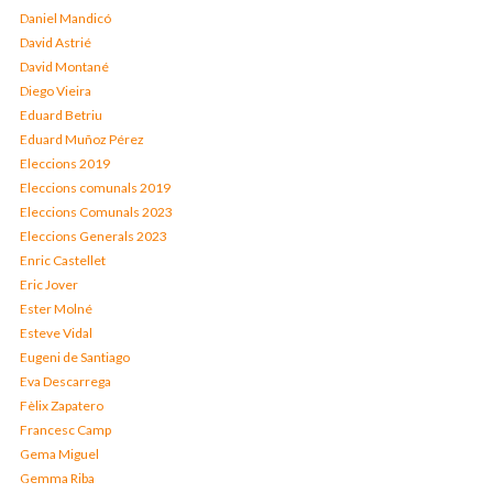
Daniel Mandicó
David Astrié
David Montané
Diego Vieira
Eduard Betriu
Eduard Muñoz Pérez
Eleccions 2019
Eleccions comunals 2019
Eleccions Comunals 2023
Eleccions Generals 2023
Enric Castellet
Eric Jover
Ester Molné
Esteve Vidal
Eugeni de Santiago
Eva Descarrega
Fèlix Zapatero
Francesc Camp
Gema Miguel
Gemma Riba