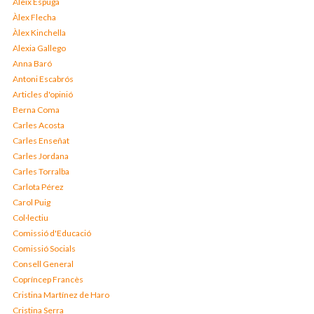
Aleix Espuga
Àlex Flecha
Àlex Kinchella
Alexia Gallego
Anna Baró
Antoni Escabrós
Articles d'opinió
Berna Coma
Carles Acosta
Carles Enseñat
Carles Jordana
Carles Torralba
Carlota Pérez
Carol Puig
Col·lectiu
Comissió d'Educació
Comissió Socials
Consell General
Copríncep Francès
Cristina Martínez de Haro
Cristina Serra