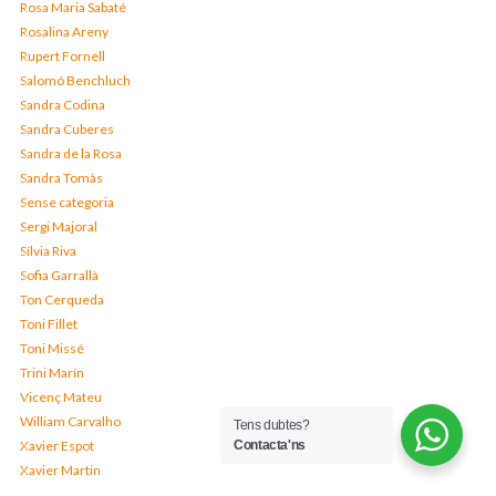
Rosa Maria Sabaté
Rosalina Areny
Rupert Fornell
Salomó Benchluch
Sandra Codina
Sandra Cuberes
Sandra de la Rosa
Sandra Tomàs
Sense categoria
Sergi Majoral
Sílvia Riva
Sofia Garrallà
Ton Cerqueda
Toni Fillet
Toni Missé
Trini Marín
Vicenç Mateu
William Carvalho
Tens dubtes?
Xavier Espot
Contacta'ns
Xavier Martin