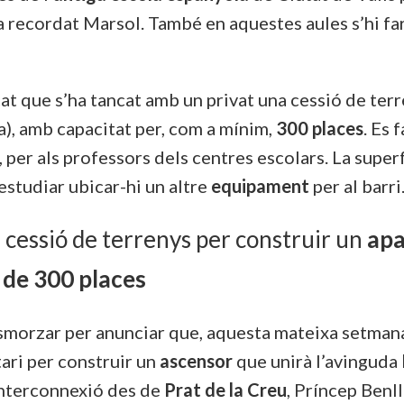
a recordat Marsol. També en aquestes aules s’hi far
çat que s’ha tancat amb un privat una cessió de ter
ta), amb capacitat per, com a mínim,
300 places
. Es 
 per als professors dels centres escolars. La super
estudiar ubicar-hi un altre
equipament
per al barri
 cessió de terrenys per construir un
apa
 de 300 places
l’esmorzar per anunciar que, aquesta mateixa setman
ari per construir un
ascensor
que unirà l’avinguda
interconnexió des de
Prat de la Creu
, Príncep Benl