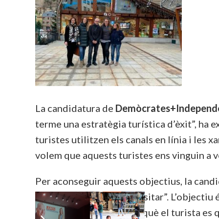
La candidatura de
Demòcrates+Independen
terme una estratègia turística d’èxit”, ha e
turistes utilitzen els canals en línia i les 
volem que aquests turistes ens vinguin a v
Per aconseguir aquests objectius, la candi
per als que ens vulguin visitar”. L’objectiu
d’activitats de lleure perquè el turista es