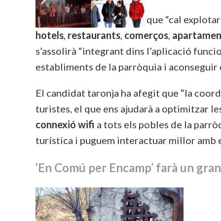
El cap de llista ha indicat que “cal explota
hotels
,
restaurants
,
comerços
,
apartament
s’assolirà “integrant dins l’aplicació func
establiments de la parròquia i aconseguir 
El candidat taronja ha afegit que “la coo
turistes, el que ens ajudarà a optimitzar l
connexió wifi
a tots els pobles de la parròq
turística i puguem interactuar millor amb e
‘En Comú per Encamp’ farà un gra