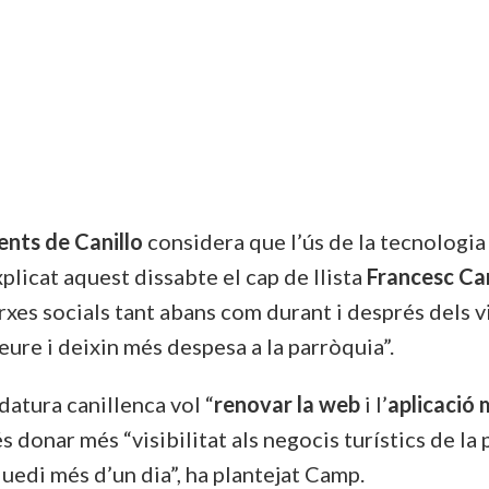
ts de Canillo
considera que l’ús de la tecnologia
xplicat aquest dissabte el cap de llista
Francesc C
xarxes socials tant abans com durant i després dels vi
eure i deixin més despesa a la parròquia”.
datura canillenca vol “
renovar la web
i l’
aplicació 
 és donar més “visibilitat als negocis turístics de la
 quedi més d’un dia”, ha plantejat Camp.