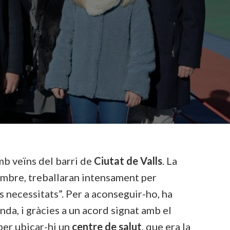
mb veïns del barri de
Ciutat de Valls
. La
sembre, treballaran intensament per
s necessitats”. Per a aconseguir-ho, ha
nda, i gràcies a un acord signat amb el
per ubicar-hi un
centre de salut
, que era la