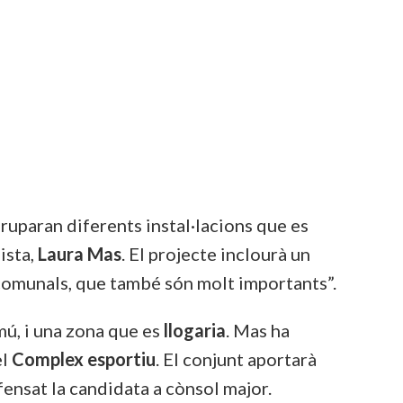
gruparan diferents instal·lacions que es
lista,
Laura Mas
. El projecte inclourà un
s comunals, que també són molt importants”.
ú, i una zona que es
llogaria
. Mas ha
el
Complex esportiu
. El conjunt aportarà
ensat la candidata a cònsol major.