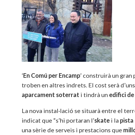
‘
En Comú per Encamp
’ construirà un gran 
troben en altres indrets. El cost serà d’un
aparcament soterrat
i tindrà un
edifici de
La nova instal·lació se situarà entre el te
indicat que “s’hi portaran l’
skate
i la
pista
una sèrie de serveis i prestacions que
mill