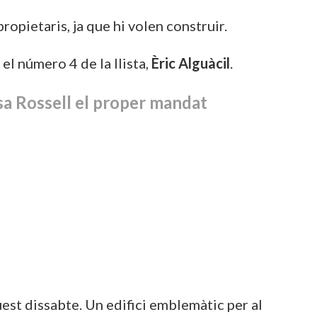
propietaris, ja que hi volen construir.
 i el número 4 de la llista,
Èric Alguàcil
.
sa Rossell el proper mandat
uest dissabte. Un edifici emblemàtic per al