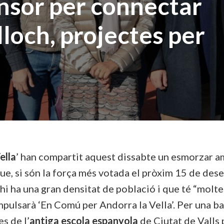
ensor per connectar
loch, projectes per
ella
’ han compartit aquest dissabte un esmorzar a
 que, si són la força més votada el pròxim 15 de de
 hi ha una gran densitat de població i que té “molte
impulsarà ‘En Comú per Andorra la Vella’. Per una ba
s de l’
antiga escola espanyola
de Ciutat de Valls 