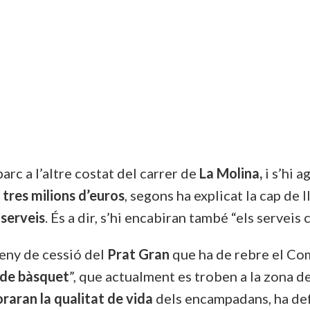
parc a l’altre costat del carrer de
La Molina,
i s’hi a
s
tres milions d’euros
, segons ha explicat la cap de l
 serveis
. És a dir, s’hi encabiran també “els servei
rreny de cessió del
Prat Gran
que ha de rebre el Com
 de bàsquet
”, que actualment es troben a la zona d
oraran la qualitat de vida
dels encampadans, ha def