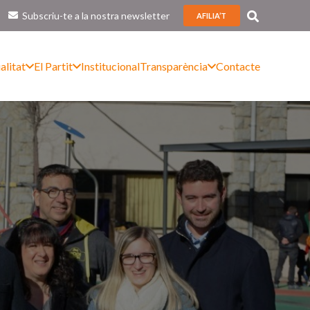
Subscriu-te a la nostra newsletter
AFILIA’T
alitat
El Partit
Institucional
Transparència
Contacte