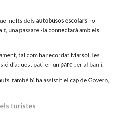
 que molts dels
autobusos escolars
no
dalt, una passarel·la connectarà amb els
isament, tal com ha recordat Marsol, les
rsió d’aquest pati en un
parc
per al barri.
ts, també hi ha assistit el cap de Govern,
els turistes