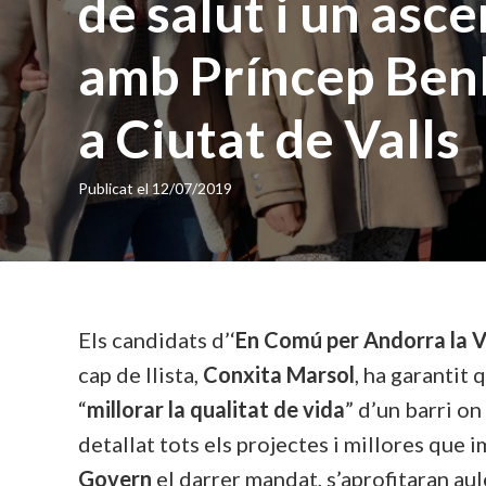
de salut i un asc
amb Príncep Benl
a Ciutat de Valls
Publicat el
12/07/2019
Els candidats d’‘
En Comú per Andorra la V
cap de llista,
Conxita Marsol
, ha garantit
“
millorar la qualitat de vida
” d’un barri on
detallat tots els projectes i millores que 
Govern
el darrer mandat, s’aprofitaran aule