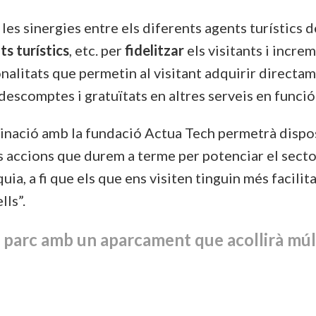
r les sinergies entre els diferents agents turístics 
s turístics
, etc. per
fidelitzar
els visitants i incre
ionalitats que permetin al visitant adquirir directa
descomptes i gratuïtats en altres serveis en funció
rdinació amb la fundació Actua Tech permetrà dispo
es accions que durem a terme per potenciar el sector
uia, a fi que els que ens visiten tinguin més facilita
lls”.
n parc amb
un aparcament que acollirà múl