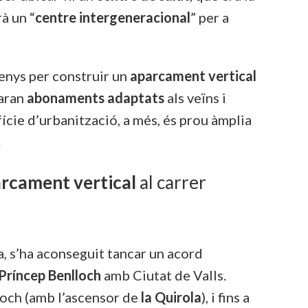
à un “
centre intergeneracional
” per a
renys per construir un
aparcament vertical
faran
abonaments
adaptats
als veïns i
fície d’urbanització, a més, és prou àmplia
.
rcament vertical
al carrer
a, s’ha aconseguit tancar un acord
Príncep Benlloch
amb Ciutat de Valls.
loch (amb l’ascensor de
la Quirola
), i fins a