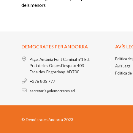
dels menors
DEMOCRATES PER ANDORRA
AVÍS LE
Política de
Ptge. Antònia Font Caminal nº1
Ed.
Prat de les Oques
Despatx 403
Avís Legal
Escaldes-Engordany, AD700
Política de
+376 805 777
secretaria@democrates.ad
© Demòcrates Andorra 2023