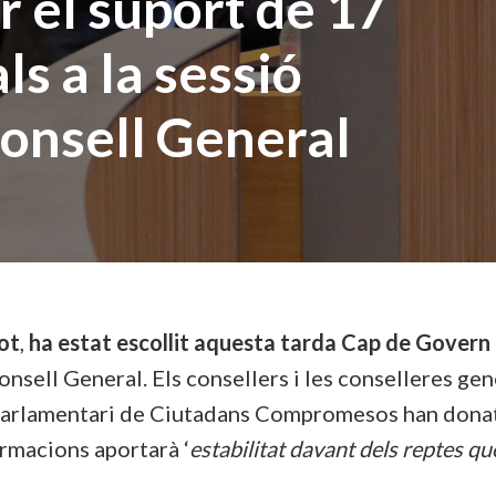
 el suport de 17
ls a la sessió
Consell General
pot
,
ha estat escollit aquesta tarda Cap de Govern
Consell General. Els consellers i les conselleres g
 Parlamentari de Ciutadans Compromesos han donat 
ormacions aportarà ‘
estabilitat davant dels reptes que