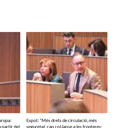
uropa:
Espot: “Més drets de circulació, més
 partir del
seguretat, cap col·lapse a les fronteres: