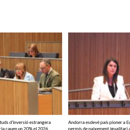
cituds d’inversió estrangera
Andorra esdevé país pioner a E
ria cauen un 20% el 2026
permís de naixement igualitari a