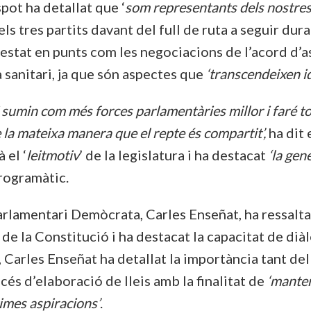
pot ha detallat que ‘
som representants dels nostres 
els tres partits davant del full de ruta a seguir du
d’estat en punts com les negociacions de l’acord d’
a sanitari, ja que són aspectes que
‘transcendeixen i
 sumin com més forces parlamentàries millor i faré tot
e la mateixa manera que el repte és compartit’,
ha dit
 el ‘
leitmotiv
’ de la legislatura i ha destacat
‘la gen
programàtic.
Parlamentari Demòcrata, Carles Enseñat, ha ressalt
de la Constitució i ha destacat la capacitat de diàl
s, Carles Enseñat ha detallat la importància tant del
cés d’elaboració de lleis amb la finalitat de
‘manten
ítimes aspiracions’
.