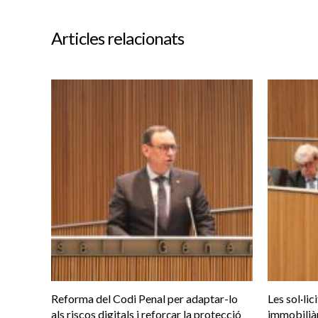
Articles relacionats
Reforma del Codi Penal per adaptar-lo
Les sol·li
als riscos digitals i reforçar la protecció
immobilià