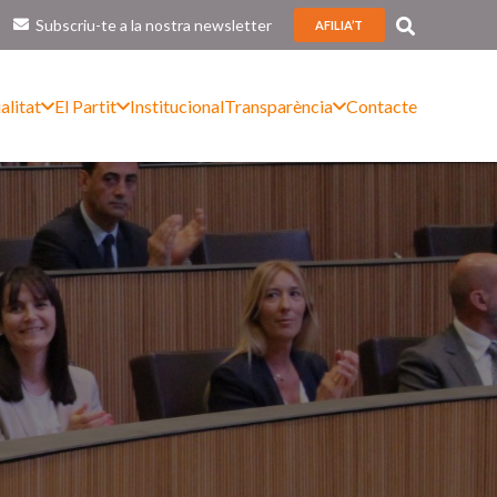
Subscriu-te a la nostra newsletter
AFILIA’T
alitat
El Partit
Institucional
Transparència
Contacte