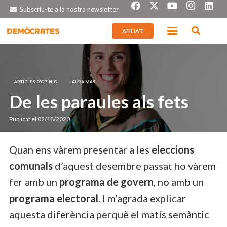
Subscriu-te a la nostra newsletter
AFILIA’T
ARTICLES D’OPINIÓ
LAURA MAS
De les paraules als fets
Publicat el
02/18/2020
Quan ens vàrem presentar a les
eleccions
comunals
d’aquest desembre passat ho vàrem
fer amb un
programa de govern
, no amb un
programa electoral
. I m’agrada explicar
aquesta diferència perquè el matís semàntic