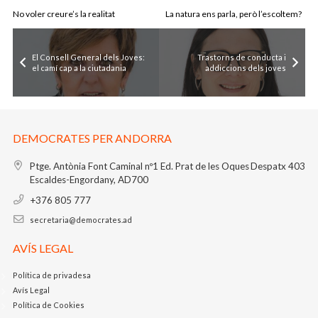
No voler creure’s la realitat
La natura ens parla, però l’escoltem?
El Consell General dels Joves:
Trastorns de conducta i
el camí cap a la ciutadania
addiccions dels joves
DEMOCRATES PER ANDORRA
Ptge. Antònia Font Caminal nº1
Ed. Prat de les Oques
Despatx 403
Escaldes-Engordany, AD700
+376 805 777
secretaria@democrates.ad
AVÍS LEGAL
Política de privadesa
Avís Legal
Política de Cookies