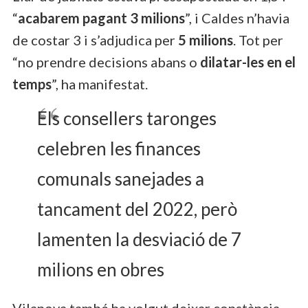
“
acabarem pagant 3 milions
”, i Caldes n’havia
de costar 3 i s’adjudica per
5 milions
. Tot per
“no prendre decisions abans o
dilatar-les en el
temps
”, ha manifestat.
Els consellers taronges
celebren les finances
comunals sanejades a
tancament del 2022, però
lamenten la desviació de 7
milions en obres
Vilanova també ha volgut deixar constància