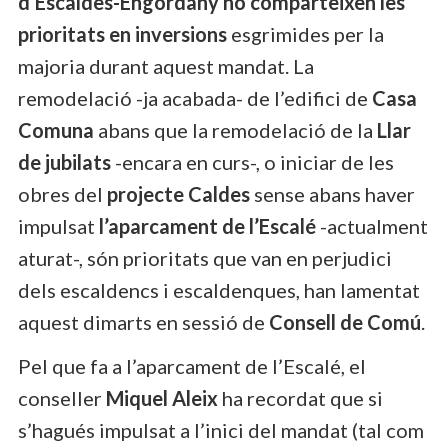
d’Escaldes-Engordany
no comparteixen les
prioritats en inversions
esgrimides per la
majoria durant aquest mandat. La
remodelació -ja acabada- de l’edifici de
Casa
Comuna
abans que la remodelació de la
Llar
de jubilats
-encara en curs-, o iniciar de les
obres del
projecte Caldes
sense abans haver
impulsat
l’aparcament de l’Escalé
-actualment
aturat-, són prioritats que van en perjudici
dels escaldencs i escaldenques, han lamentat
aquest dimarts en sessió de
Consell de Comú
.
Pel que fa a l’aparcament de l’Escalé, el
conseller
Miquel Aleix
ha recordat que si
s’hagués impulsat a l’inici del mandat (tal com