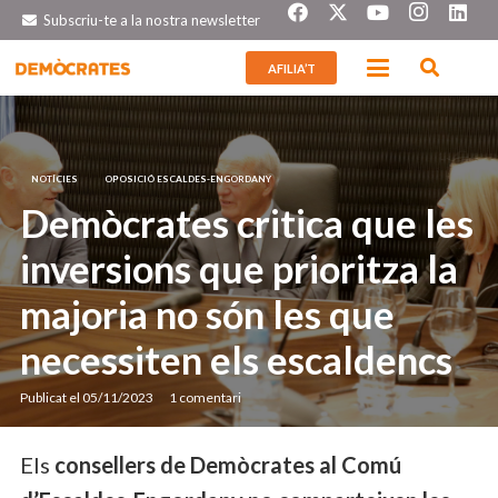
Subscriu-te a la nostra newsletter
AFILIA’T
NOTÍCIES
OPOSICIÓ ESCALDES-ENGORDANY
Demòcrates critica que les
inversions que prioritza la
majoria no són les que
necessiten els escaldencs
Publicat el
05/11/2023
1
comentari
Els
consellers de Demòcrates al Comú