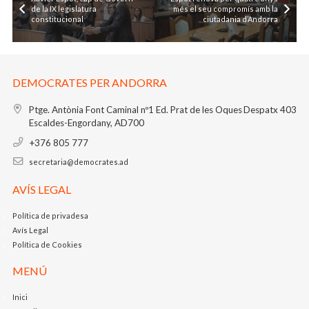
de la IX legislatura
més el seu compromís amb la
constitucional
ciutadania d’Andorra
DEMOCRATES PER ANDORRA
Ptge. Antònia Font Caminal nº1
Ed. Prat de les Oques
Despatx 403
Escaldes-Engordany, AD700
+376 805 777
secretaria@democrates.ad
AVÍS LEGAL
Política de privadesa
Avís Legal
Política de Cookies
MENÚ
Inici