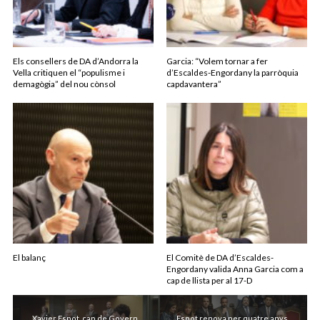
Els consellers de DA d’Andorra la
Garcia: “Volem tornar a fer
Vella critiquen el “populisme i
d’Escaldes-Engordany la parròquia
demagògia” del nou cònsol
capdavantera”
El balanç
El Comitè de DA d’Escaldes-
Engordany valida Anna Garcia com a
cap de llista per al 17-D
Xavier Espot, cap de Govern
Espot renova per quatre anys