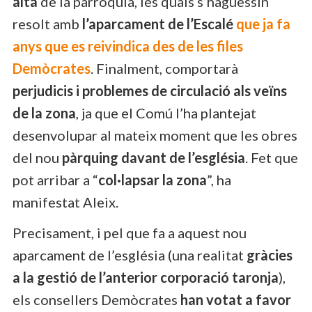
alta
de la parròquia, les quals s’haguessin
resolt amb
l’aparcament de l’Escalé
que ja fa
anys que es reivindica des de les files
Demòcrates
. Finalment, comportarà
perjudicis i problemes de circulació
als veïns
de la zona
, ja que el Comú l’ha plantejat
desenvolupar al mateix moment que les obres
del nou
pàrquing davant de l’església
. Fet que
pot arribar a “
col·lapsar la zona
”, ha
manifestat Aleix.
Precisament, i pel que fa a aquest nou
aparcament de l’església (una realitat
gràcies
a la gestió de l’anterior corporació taronja
),
els consellers Demòcrates
han votat a favor