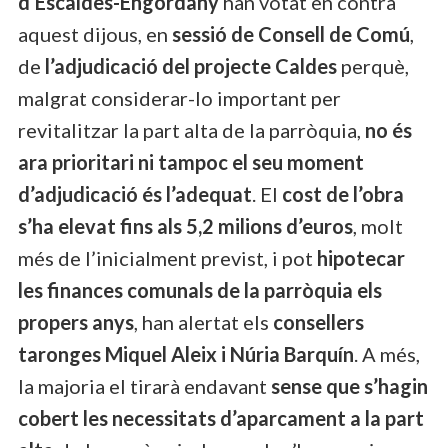
d’Escaldes-Engordany
han votat en contra
aquest dijous, en
sessió de Consell de Comú
,
de
l’adjudicació del projecte Caldes
perquè,
malgrat considerar-lo important per
revitalitzar la part alta de la parròquia,
no és
ara prioritari ni tampoc el seu moment
d’adjudicació és l’adequat
. El
cost de l’obra
s’ha elevat fins als 5,2 milions d’euros
, molt
més de l’inicialment previst, i pot
hipotecar
les finances comunals de la parròquia els
propers anys
, han alertat els
consellers
taronges Miquel Aleix i Núria Barquín
. A més,
la majoria el tirarà endavant
sense que s’hagin
cobert les necessitats d’aparcament a la part