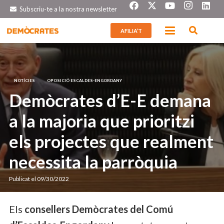
Subscriu-te a la nostra newsletter
AFILIA’T
NOTÍCIES
OPOSICIÓ ESCALDES-ENGORDANY
Demòcrates d’E-E demana
a la majoria que prioritzi
els projectes que realment
necessita la parròquia
Publicat el
09/30/2022
Els
consellers Demòcrates del Comú