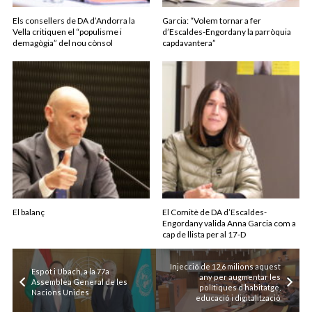
Els consellers de DA d’Andorra la
Garcia: “Volem tornar a fer
Vella critiquen el “populisme i
d’Escaldes-Engordany la parròquia
demagògia” del nou cònsol
capdavantera”
El balanç
El Comitè de DA d’Escaldes-
Engordany valida Anna Garcia com a
cap de llista per al 17-D
Injecció de 12,6 milions aquest
Espot i Ubach, a la 77a
any per augmentar les
Assemblea General de les
polítiques d’habitatge,
Nacions Unides
educació i digitalització