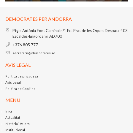
DEMOCRATES PER ANDORRA
Ptge. Antònia Font Caminal nº1
Ed. Prat de les Oques
Despatx 403
Escaldes-Engordany, AD700
+376 805 777
secretaria@democrates.ad
AVÍS LEGAL
Política de privadesa
Avís Legal
Política de Cookies
MENÚ
Inici
Actualitat
Història i Valors
Institucional