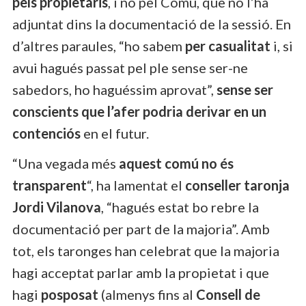
pels propietaris
, i no pel Comú, que no l’ha
adjuntat dins la documentació de la sessió. En
d’altres paraules, “ho sabem
per
casualitat
i, si
avui hagués passat pel ple sense ser-ne
sabedors, ho haguéssim aprovat”,
sense ser
conscients que l’afer podria derivar en un
contenciós
en el futur.
“Una vegada més
aquest comú no és
transparent
“, ha lamentat el
conseller taronja
Jordi Vilanova
, “hagués estat bo rebre la
documentació per part de la majoria”. Amb
tot, els taronges han celebrat que la majoria
hagi acceptat parlar amb la propietat i que
hagi
posposat
(almenys fins al
Consell de