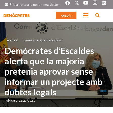
Subscriu-te a la nostra newsletter
AFILIA’T
NOTÍCIES
OPOSICIÓ ESCALDES-ENGORDANY
Demòcrates d’Escaldes
alerta que la majoria
pretenia aprovar sense
informar un projecte amb
dubtes legals
Publicat el
12/23/2021