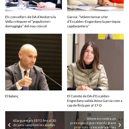
Els consellers de DA d’Andorra la
Garcia: “Volem tornar a fer
Vella critiquen el “populisme i
d’Escaldes-Engordany la parròquia
demagògia” del nou cònsol
capdavantera”
El balanç
El Comitè de DA d’Escaldes-
Engordany valida Anna Garcia com a
cap de llista per al 17-D
Votem en contra un
Allarguem els ERTO fins al 30
pressupost que retarda grans
de juny i ampliem les ajudes
prioritats i s’excedeix en les