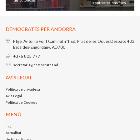
als autònoms
contractacions fixes
DEMOCRATES PER ANDORRA
Ptge. Antònia Font Caminal nº1
Ed. Prat de les Oques
Despatx 403
Escaldes-Engordany, AD700
+376 805 777
secretaria@democrates.ad
AVÍS LEGAL
Política de privadesa
Avís Legal
Política de Cookies
MENÚ
Inici
Actualitat
Història i Valors