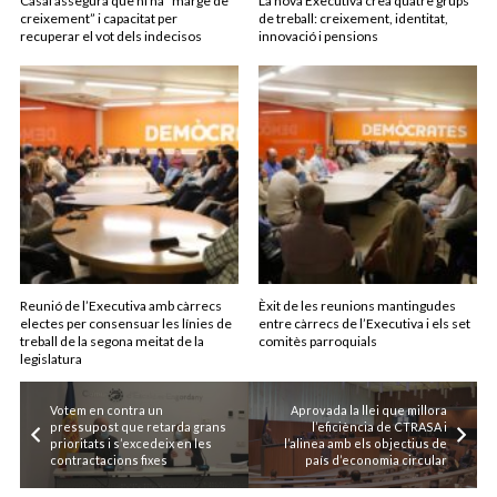
Casal assegura que hi ha “marge de
La nova Executiva crea quatre grups
creixement” i capacitat per
de treball: creixement, identitat,
recuperar el vot dels indecisos
innovació i pensions
Reunió de l’Executiva amb càrrecs
Èxit de les reunions mantingudes
electes per consensuar les línies de
entre càrrecs de l’Executiva i els set
treball de la segona meitat de la
comitès parroquials
legislatura
Votem en contra un
Aprovada la llei que millora
pressupost que retarda grans
l’eficiència de CTRASA i
prioritats i s’excedeix en les
l’alinea amb els objectius de
contractacions fixes
país d’economia circular