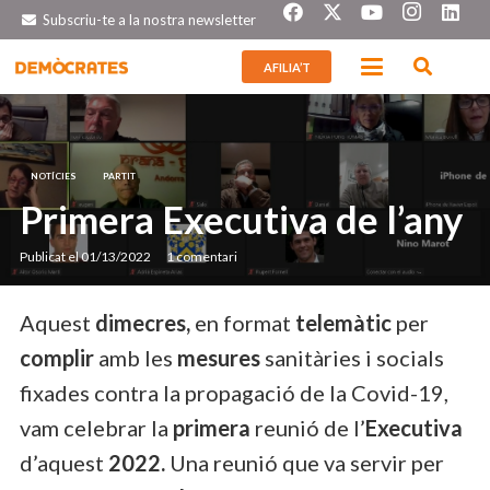
Subscriu-te a la nostra newsletter
AFILIA’T
NOTÍCIES
PARTIT
Primera Executiva de l’any
Publicat el
01/13/2022
1
comentari
Aquest
dimecres,
en format
telemàtic
per
complir
amb les
mesures
sanitàries i socials
fixades contra la propagació de la Covid-19,
vam celebrar la
primera
reunió de l’
Executiva
d’aquest
2022.
Una reunió que va servir per