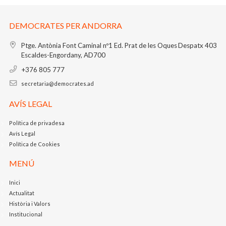
DEMOCRATES PER ANDORRA
Ptge. Antònia Font Caminal nº1
Ed. Prat de les Oques
Despatx 403
Escaldes-Engordany, AD700
+376 805 777
secretaria@democrates.ad
AVÍS LEGAL
Política de privadesa
Avís Legal
Política de Cookies
MENÚ
Inici
Actualitat
Història i Valors
Institucional