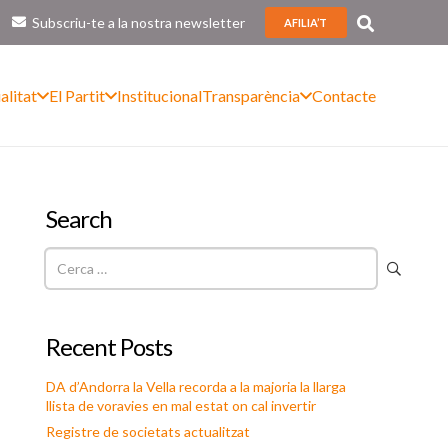
Subscriu-te a la nostra newsletter
AFILIA’T
alitat
El Partit
Institucional
Transparència
Contacte
Search
Cerca:
Recent Posts
DA d’Andorra la Vella recorda a la majoria la llarga
llista de voravies en mal estat on cal invertir
Registre de societats actualitzat