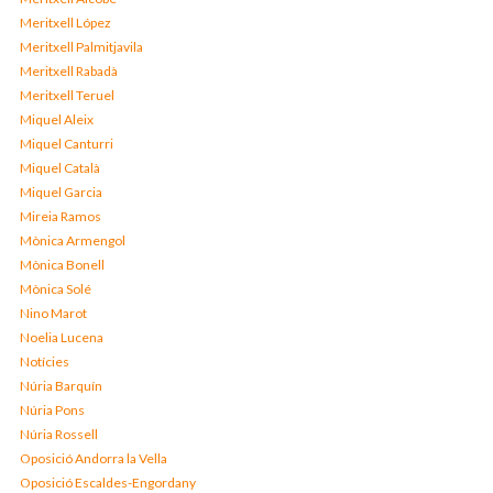
Meritxell López
Meritxell Palmitjavila
Meritxell Rabadà
Meritxell Teruel
Miquel Aleix
Miquel Canturri
Miquel Català
Miquel Garcia
Mireia Ramos
Mònica Armengol
Mònica Bonell
Mònica Solé
Nino Marot
Noelia Lucena
Notícies
Núria Barquín
Núria Pons
Núria Rossell
Oposició Andorra la Vella
Oposició Escaldes-Engordany