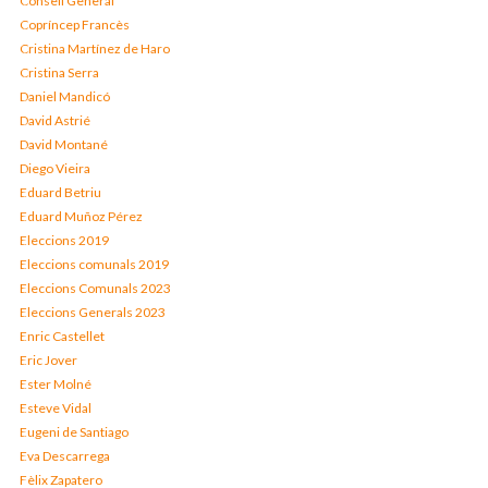
Consell General
Copríncep Francès
Cristina Martínez de Haro
Cristina Serra
Daniel Mandicó
David Astrié
David Montané
Diego Vieira
Eduard Betriu
Eduard Muñoz Pérez
Eleccions 2019
Eleccions comunals 2019
Eleccions Comunals 2023
Eleccions Generals 2023
Enric Castellet
Eric Jover
Ester Molné
Esteve Vidal
Eugeni de Santiago
Eva Descarrega
Fèlix Zapatero