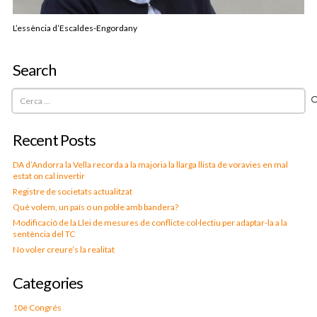
L’essència d’Escaldes-Engordany
Search
Cerca:
Recent Posts
DA d’Andorra la Vella recorda a la majoria la llarga llista de voravies en mal
estat on cal invertir
Registre de societats actualitzat
Què volem, un país o un poble amb bandera?
Modificació de la Llei de mesures de conflicte col·lectiu per adaptar-la a la
sentència del TC
No voler creure’s la realitat
Categories
10è Congrés