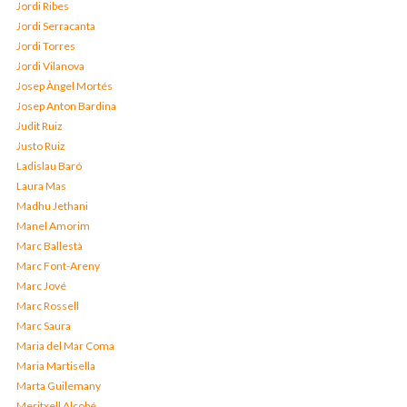
Jordi Ribes
Jordi Serracanta
Jordi Torres
Jordi Vilanova
Josep Àngel Mortés
Josep Anton Bardina
Judit Ruiz
Justo Ruiz
Ladislau Baró
Laura Mas
Madhu Jethani
Manel Amorim
Marc Ballestà
Marc Font-Areny
Marc Jové
Marc Rossell
Marc Saura
Maria del Mar Coma
Maria Martisella
Marta Guilemany
Meritxell Alcobé