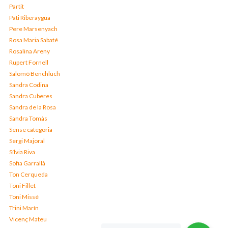
Partit
Pati Riberaygua
Pere Marsenyach
Rosa Maria Sabaté
Rosalina Areny
Rupert Fornell
Salomó Benchluch
Sandra Codina
Sandra Cuberes
Sandra de la Rosa
Sandra Tomàs
Sense categoria
Sergi Majoral
Sílvia Riva
Sofia Garrallà
Ton Cerqueda
Toni Fillet
Toni Missé
Trini Marín
Vicenç Mateu