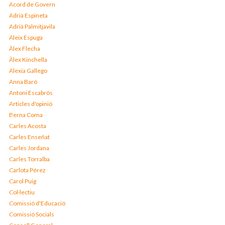
Acord de Govern
Adrià Espineta
Adrià Palmitjavila
Aleix Espuga
Àlex Flecha
Àlex Kinchella
Alexia Gallego
Anna Baró
Antoni Escabrós
Articles d'opinió
Berna Coma
Carles Acosta
Carles Enseñat
Carles Jordana
Carles Torralba
Carlota Pérez
Carol Puig
Col·lectiu
Comissió d'Educació
Comissió Socials