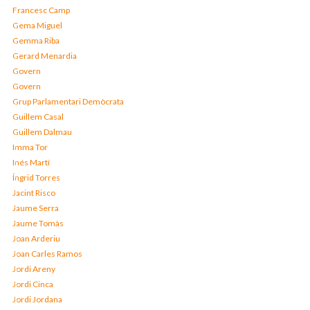
Francesc Camp
Gema Miguel
Gemma Riba
Gerard Menardia
Govern
Govern
Grup Parlamentari Demòcrata
Guillem Casal
Guillem Dalmau
Imma Tor
Inés Martí
Íngrid Torres
Jacint Risco
Jaume Serra
Jaume Tomàs
Joan Arderiu
Joan Carles Ramos
Jordi Areny
Jordi Cinca
Jordi Jordana