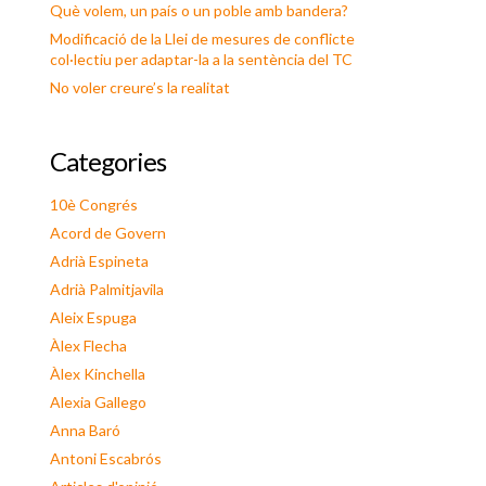
Què volem, un país o un poble amb bandera?
Modificació de la Llei de mesures de conflicte
col·lectiu per adaptar-la a la sentència del TC
No voler creure’s la realitat
Categories
10è Congrés
Acord de Govern
Adrià Espineta
Adrià Palmitjavila
Aleix Espuga
Àlex Flecha
Àlex Kinchella
Alexia Gallego
Anna Baró
Antoni Escabrós