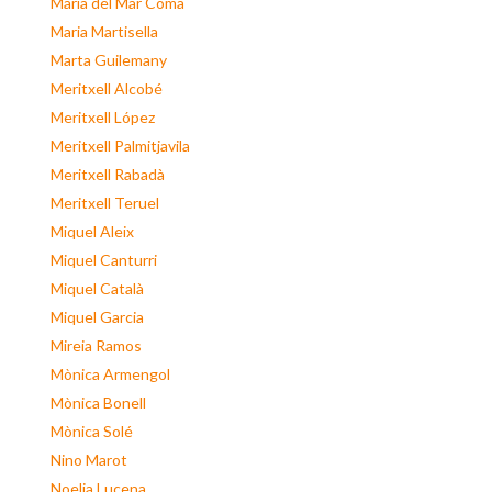
Maria del Mar Coma
Maria Martisella
Marta Guilemany
Meritxell Alcobé
Meritxell López
Meritxell Palmitjavila
Meritxell Rabadà
Meritxell Teruel
Miquel Aleix
Miquel Canturri
Miquel Català
Miquel Garcia
Mireia Ramos
Mònica Armengol
Mònica Bonell
Mònica Solé
Nino Marot
Noelia Lucena