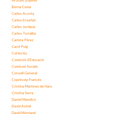
Articles d'opinió
Berna Coma
Carles Acosta
Carles Enseñat
Carles Jordana
Carles Torralba
Carlota Pérez
Carol Puig
Col·lectiu
Comissió d'Educació
Comissió Socials
Consell General
Copríncep Francès
Cristina Martínez de Haro
Cristina Serra
Daniel Mandicó
David Astrié
David Montané