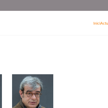
Inici
Actu