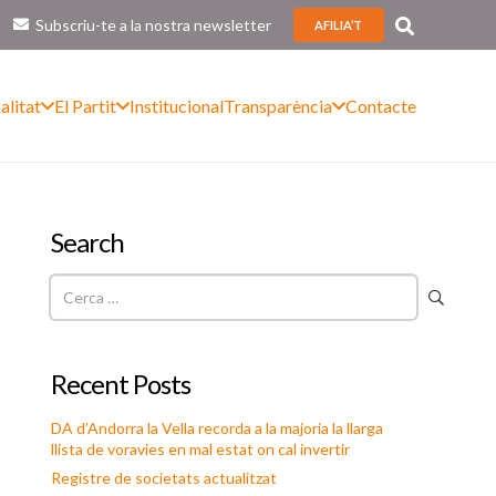
Subscriu-te a la nostra newsletter
AFILIA’T
alitat
El Partit
Institucional
Transparència
Contacte
Search
Cerca:
Recent Posts
DA d’Andorra la Vella recorda a la majoria la llarga
llista de voravies en mal estat on cal invertir
Registre de societats actualitzat