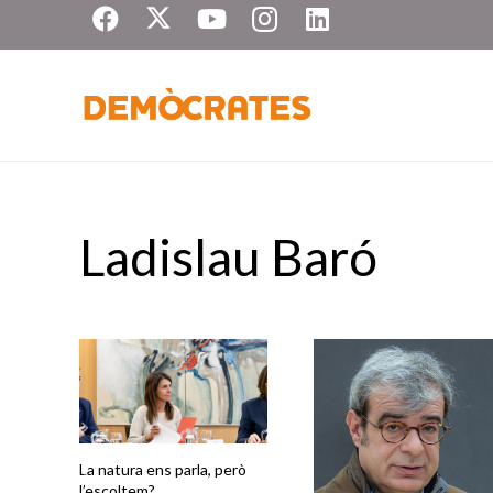
Ladislau Baró
La natura ens parla, però
l’escoltem?