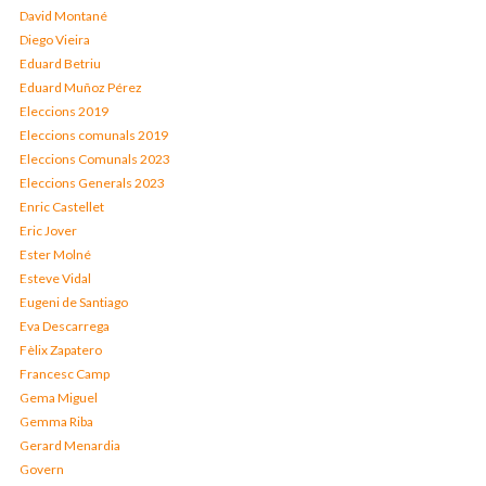
David Montané
Diego Vieira
Eduard Betriu
Eduard Muñoz Pérez
Eleccions 2019
Eleccions comunals 2019
Eleccions Comunals 2023
Eleccions Generals 2023
Enric Castellet
Eric Jover
Ester Molné
Esteve Vidal
Eugeni de Santiago
Eva Descarrega
Fèlix Zapatero
Francesc Camp
Gema Miguel
Gemma Riba
Gerard Menardia
Govern