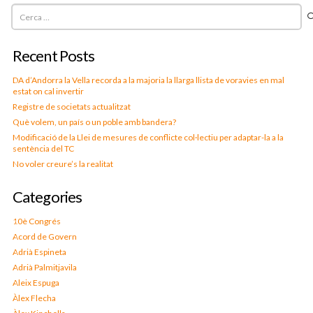
Cerca:
Recent Posts
DA d’Andorra la Vella recorda a la majoria la llarga llista de voravies en mal
estat on cal invertir
Registre de societats actualitzat
Què volem, un país o un poble amb bandera?
Modificació de la Llei de mesures de conflicte col·lectiu per adaptar-la a la
sentència del TC
No voler creure’s la realitat
Categories
10è Congrés
Acord de Govern
Adrià Espineta
Adrià Palmitjavila
Aleix Espuga
Àlex Flecha