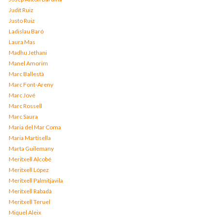
Judit Ruiz
Justo Ruiz
Ladislau Baró
Laura Mas
Madhu Jethani
Manel Amorim
Marc Ballestà
Marc Font-Areny
Marc Jové
Marc Rossell
Marc Saura
Maria del Mar Coma
Maria Martisella
Marta Guilemany
Meritxell Alcobé
Meritxell López
Meritxell Palmitjavila
Meritxell Rabadà
Meritxell Teruel
Miquel Aleix