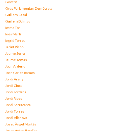
Govern
Grup Parlamentari Demòcrata
Guillem Casal
Guillem Dalmau
Imma Tor
Inés Martí
Íngrid Torres
Jacint Risco
Jaume Serra
Jaume Tomàs
Joan Arderiu
Joan Carles Ramos
Jordi Areny
Jordi Cinca
Jordi Jordana
Jordi Ribes
Jordi Serracanta
Jordi Torres
Jordi Vilanova
Josep Àngel Mortés
Josep Anton Bardina