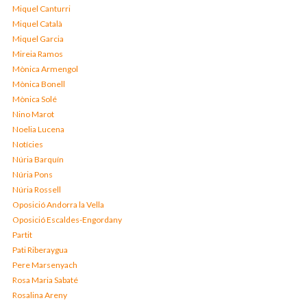
Miquel Canturri
Miquel Català
Miquel Garcia
Mireia Ramos
Mònica Armengol
Mònica Bonell
Mònica Solé
Nino Marot
Noelia Lucena
Notícies
Núria Barquín
Núria Pons
Núria Rossell
Oposició Andorra la Vella
Oposició Escaldes-Engordany
Partit
Pati Riberaygua
Pere Marsenyach
Rosa Maria Sabaté
Rosalina Areny