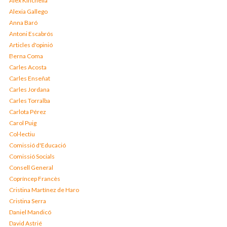
Àlex Kinchella
Alexia Gallego
Anna Baró
Antoni Escabrós
Articles d'opinió
Berna Coma
Carles Acosta
Carles Enseñat
Carles Jordana
Carles Torralba
Carlota Pérez
Carol Puig
Col·lectiu
Comissió d'Educació
Comissió Socials
Consell General
Copríncep Francès
Cristina Martínez de Haro
Cristina Serra
Daniel Mandicó
David Astrié