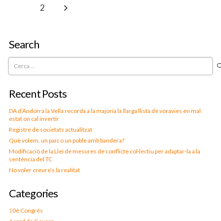
1
2
Search
Cerca:
Recent Posts
DA d’Andorra la Vella recorda a la majoria la llarga llista de voravies en mal
estat on cal invertir
Registre de societats actualitzat
Què volem, un país o un poble amb bandera?
Modificació de la Llei de mesures de conflicte col·lectiu per adaptar-la a la
sentència del TC
No voler creure’s la realitat
Categories
10è Congrés