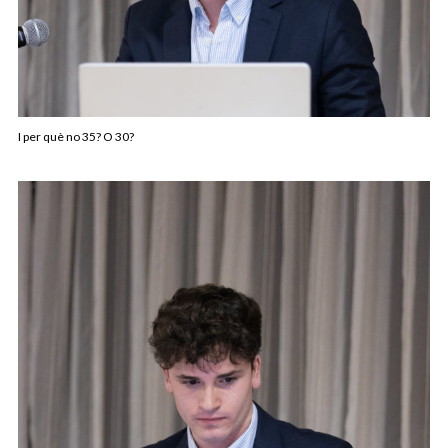
I per què no 35? O 30?