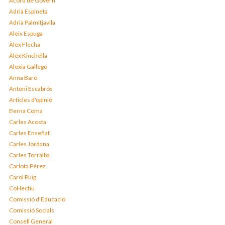
Acord de Govern
Adrià Espineta
Adrià Palmitjavila
Aleix Espuga
Àlex Flecha
Àlex Kinchella
Alexia Gallego
Anna Baró
Antoni Escabrós
Articles d'opinió
Berna Coma
Carles Acosta
Carles Enseñat
Carles Jordana
Carles Torralba
Carlota Pérez
Carol Puig
Col·lectiu
Comissió d'Educació
Comissió Socials
Consell General