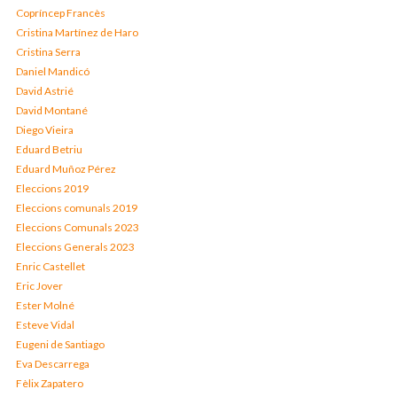
Copríncep Francès
Cristina Martínez de Haro
Cristina Serra
Daniel Mandicó
David Astrié
David Montané
Diego Vieira
Eduard Betriu
Eduard Muñoz Pérez
Eleccions 2019
Eleccions comunals 2019
Eleccions Comunals 2023
Eleccions Generals 2023
Enric Castellet
Eric Jover
Ester Molné
Esteve Vidal
Eugeni de Santiago
Eva Descarrega
Fèlix Zapatero