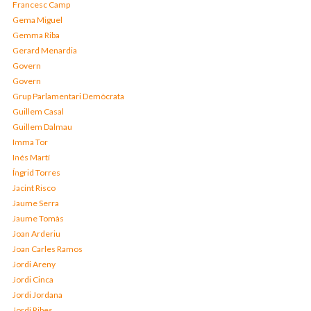
Francesc Camp
Gema Miguel
Gemma Riba
Gerard Menardia
Govern
Govern
Grup Parlamentari Demòcrata
Guillem Casal
Guillem Dalmau
Imma Tor
Inés Martí
Íngrid Torres
Jacint Risco
Jaume Serra
Jaume Tomàs
Joan Arderiu
Joan Carles Ramos
Jordi Areny
Jordi Cinca
Jordi Jordana
Jordi Ribes