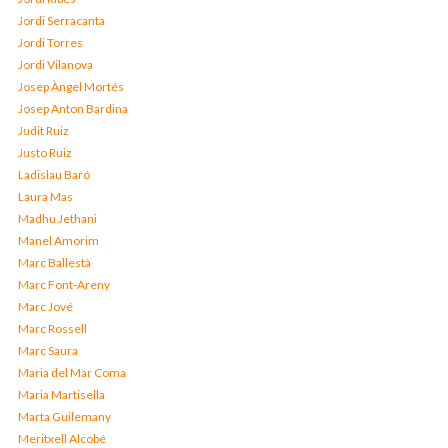
Jordi Serracanta
Jordi Torres
Jordi Vilanova
Josep Àngel Mortés
Josep Anton Bardina
Judit Ruiz
Justo Ruiz
Ladislau Baró
Laura Mas
Madhu Jethani
Manel Amorim
Marc Ballestà
Marc Font-Areny
Marc Jové
Marc Rossell
Marc Saura
Maria del Mar Coma
Maria Martisella
Marta Guilemany
Meritxell Alcobé