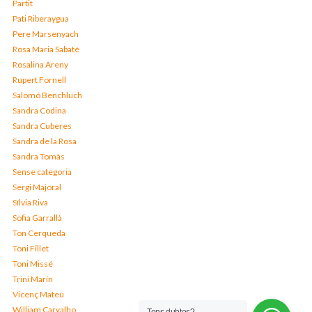
Partit
Pati Riberaygua
Pere Marsenyach
Rosa Maria Sabaté
Rosalina Areny
Rupert Fornell
Salomó Benchluch
Sandra Codina
Sandra Cuberes
Sandra de la Rosa
Sandra Tomàs
Sense categoria
Sergi Majoral
Sílvia Riva
Sofia Garrallà
Ton Cerqueda
Toni Fillet
Toni Missé
Trini Marín
Vicenç Mateu
William Carvalho