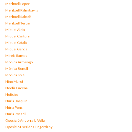
Meritxell López
Meritxell Palmitjavila
Meritxell Rabadà
Meritxell Teruel
Miquel Aleix
Miquel Canturri
Miquel Català
Miquel Garcia
Mireia Ramos
Mònica Armengol
Mònica Bonell
Mònica Solé
Nino Marot
Noelia Lucena
Notícies
Núria Barquín
Núria Pons
Núria Rossell
Oposició Andorra la Vella
Oposició Escaldes-Engordany